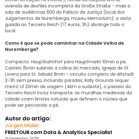
avenida de desfiles incompleta da Große Straße - mais a
sala de audiências 600 do Palácio da Justiça (local dos
Julgamentos de Nuremberga, museu Memorium); a visita
guiada ao Terceiro Reich (17 euros, 3h) abrange todo o
local.
Como é que se pode caminhar na Cidade Velha de
Nuremberga?
Compacto: Hauptbahnhof para Hauptmarkt 10min a pé,
Castelo 15min subindo a colina do mercado, igrejas de St.
Lorenz para St. Sebald 8min - circuito completo de Altstadt
2-3h sem pressa, incluindo paradas; Rally Grounds requer
metrô U1 20min de viagem (4km a sudeste), o passeio do
Terceiro Reich inclui transporte; as muralhas medievais da
cidade criam limites naturais que definem o núcleo que
pode ser percorrido a pé.
Autor do artigo:
Jürgen Müller
FREETOUR.com Data & Analytics Specialist
31 Dezembro, 2025