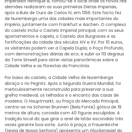
Imperador Henrique III, tornou-se o local onde os novos reis
alemães realizaram as suas primeiras Dietas Imperiais,
após a Bula de Ouro de Carlos IV, em 1356. Este facto fez
de Nuremberga uma das cidades mais importantes do
Império, juntamente com Frankfurt e Aachen. O complexo
do castelo inclui o Castelo Imperial principal, com os seus
apartamentos e capela, o Castelo dos Burgraves e as
fortificações da cidade dos séculos XIV e XV. Por 10 euros,
os visitantes podem ver a Capela Dupla, o Poço Profundo,
com demonstrações diárias de eco, e subir os 113 degraus
da Torre Sinwell para obter vistas panorâmicas sobre a
Cidade Velha e as florestas da Francónia.
Por baixo do castelo, a Cidade Velha de Nuremberga
abraça o rio Pegnitz. Após a Segunda Guerra Mundial, foi
meticulosamente reconstruída para preservar a sua
grelha medieval, os telhados e o encanto das casas de
madeira. O Hauptmarkt, ou Praça do Mercado Principal,
centra-se na Schöner Brunnen (Bela Fonte) gótica de 19
metros de altura, coroada com 40 figuras esculpidas. A
tradição local diz que girar o anel de latão escondido três
vezes garante boa sorte. Junto à praça, a Frauenkirche
(Igreja de Nossa Senhora) apresenta um Glockenspiel do