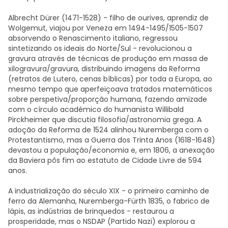
Albrecht Dürer (1471-1528) - filho de ourives, aprendiz de
Wolgemut, viajou por Veneza em 1494-1495/1505-1507
absorvendo o Renascimento italiano, regressou
sintetizando os ideais do Norte/Sul - revolucionou a
gravura através de técnicas de produção em massa de
xilogravura/gravura, distribuindo imagens da Reforma
(retratos de Lutero, cenas bíblicas) por toda a Europa, ao
mesmo tempo que aperfeiçoava tratados matemáticos
sobre perspetiva/proporção humana, fazendo amizade
com o círculo académico do humanista Willibald
Pirckheimer que discutia filosofia/astronomia grega. A
adoção da Reforma de 1524 alinhou Nuremberga com o
Protestantismo, mas a Guerra dos Trinta Anos (1618-1648)
devastou a população/economia e, em 1806, a anexação
da Baviera pôs fim ao estatuto de Cidade Livre de 594
anos.
A industrialização do século XIX - o primeiro caminho de
ferro da Alemanha, Nuremberga-Fürth 1835, o fabrico de
lápis, as indústrias de brinquedos - restaurou a
prosperidade, mas o NSDAP (Partido Nazi) explorou a