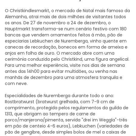
O Christkindlesmarkt, o mercado de Natal mais famoso da
Alemanha, atrai mais de dois milhões de visitantes todos
os anos. De 27 de novembro a 24 de dezembro, o
Hauptmarkt transforma-se num cenário festivo com 180
bancas que vendem ornamentos feitos à mão, pão de
especiarias Lebkuchen de Nuremberga, vinho quente em
canecas de recordação, bonecos em forma de ameixa e
anjos em folha de ouro. O mercado abre com uma
cerimónia conduzida pelo Christkind, uma figura angelical.
Para uma melhor experiência, visite nos dias de semana
antes das 14h00 para evitar multidões, ou venha nas
manhãs de dezembro para uma atmosfera tranquila e
com neve.
Especialidades de Nuremberga durante todo o ano:
Rostbratwurst (bratwurst grelhada, com 7-9 cm de
comprimento, protegida pelos regulamentos da guilda de
1313, que obrigam ao tempero de carne de
porco/manjerona/pimenta, servida "drei im Weggla"-três
em pão de centeio 4-6 euros), Lebkuchen (variedades de
pão de gengibre, desde simples bolos de mel a caixas de