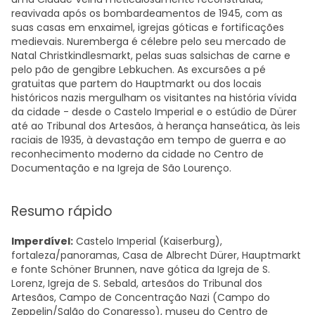
reavivada após os bombardeamentos de 1945, com as
suas casas em enxaimel, igrejas góticas e fortificações
medievais. Nuremberga é célebre pelo seu mercado de
Natal Christkindlesmarkt, pelas suas salsichas de carne e
pelo pão de gengibre Lebkuchen. As excursões a pé
gratuitas que partem do Hauptmarkt ou dos locais
históricos nazis mergulham os visitantes na história vívida
da cidade - desde o Castelo Imperial e o estúdio de Dürer
até ao Tribunal dos Artesãos, à herança hanseática, às leis
raciais de 1935, à devastação em tempo de guerra e ao
reconhecimento moderno da cidade no Centro de
Documentação e na Igreja de São Lourenço.
Resumo rápido
Imperdível:
Castelo Imperial (Kaiserburg),
fortaleza/panoramas, Casa de Albrecht Dürer, Hauptmarkt
e fonte Schöner Brunnen, nave gótica da Igreja de S.
Lorenz, Igreja de S. Sebald, artesãos do Tribunal dos
Artesãos, Campo de Concentração Nazi (Campo do
Zeppelin/Salão do Congresso), museu do Centro de