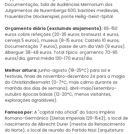
Documentação, Sala de Audiências Memorium dos
Julgamentos de Nuremberga 600, bastiões medievais,
Frauenkirche Glockenspiel, ponte Heilig-Geist-Spital.
Orçamento diário (excluindo alojamento):
65-150
euros cobre refeições (20-35 euros; bratwurst 4 euros,
cerveja 5 euros), museus (8-15 euros; Castelo 10 euros,
Documentação 7 euros), passe de um dia VAG (9 euros).
Albergue: 38-48 euros. Total típico: orçamento 70-95
euros/dia, gama média 130-170 euros/dia.
Melhor altura:
junho-agosto (18-25°C) para sol e
festivais, finais de novembro-dezembro 24 para a magia
do Christkindlesmarkt (0-7°C, mais calmo durante as
manhãs dos dias de semana), abril-maio/setembro-
outubro épocas baixas (12-20°C, menos visitantes,
explorações agradáveis).
Famosa por:
A "capital não oficial" do Sacro Império
Romano-Germânico (Dietas Imperiais 1211-1543), o local de
nascimento de Albrecht Dürer (mestre do Renascimento
do Norte), o local de reunião do Partido Nazi (arquitetura