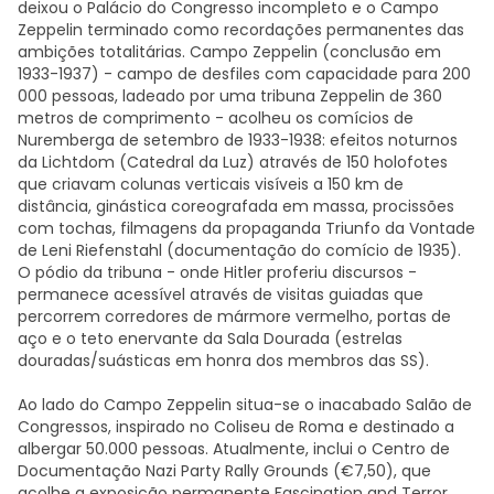
deixou o Palácio do Congresso incompleto e o Campo
Zeppelin terminado como recordações permanentes das
ambições totalitárias. Campo Zeppelin (conclusão em
1933-1937) - campo de desfiles com capacidade para 200
000 pessoas, ladeado por uma tribuna Zeppelin de 360
metros de comprimento - acolheu os comícios de
Nuremberga de setembro de 1933-1938: efeitos noturnos
da Lichtdom (Catedral da Luz) através de 150 holofotes
que criavam colunas verticais visíveis a 150 km de
distância, ginástica coreografada em massa, procissões
com tochas, filmagens da propaganda Triunfo da Vontade
de Leni Riefenstahl (documentação do comício de 1935).
O pódio da tribuna - onde Hitler proferiu discursos -
permanece acessível através de visitas guiadas que
percorrem corredores de mármore vermelho, portas de
aço e o teto enervante da Sala Dourada (estrelas
douradas/suásticas em honra dos membros das SS).
Ao lado do Campo Zeppelin situa-se o inacabado Salão de
Congressos, inspirado no Coliseu de Roma e destinado a
albergar 50.000 pessoas. Atualmente, inclui o Centro de
Documentação Nazi Party Rally Grounds (€7,50), que
acolhe a exposição permanente Fascination and Terror.