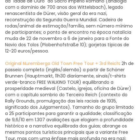
da "Idade de Ouro" do Sacro Império Romano (analogia
com o domínio de 700 anos dos Wittelsbach), legado
renascentista de Dürer, visão geral da era nazi,
reconstrução da Segunda Guerra Mundial. Cadeira de
rodas/animal de estimação/família, sem número mínimo
de participantes; o ponto de encontro na época natalícia
muda de 22 de novembro a 6 de janeiro para a Fonte do
Navio dos Tolos (Plobenhofstraße 10); gorjetas típicas de
12-20 euros/pessoa.
Original Nuremberga Old Town Free Tour + 3rd Reich
: 2h de
passeio completo (inglês/alemão) a partir de Schöner
Brunnen (Hauptmarkt, 11h30 diariamente, sinais/t-shirts
verde-branco FREE WALKING TOUR) equilibrando a
prosperidade medieval (Castelo, igrejas, oficina de Dürer)
com o capítulo sombrio do Terceiro Reich (contexto do
Rally Grounds, promulgação das leis raciais de 1935,
significado dos Julgamentos). Tamanho do grupo limitado
a 25 participantes para garantir a qualidade; classificação
de 9,6/10 em 1.307 avaliações que elogiam a profundidade
histórica e a narrativa equilibrada dos guias; abrange os
mesmos pontos turísticos principais que a variante Free
Tour, mas com uma ênfase mais profunda na era nazi;