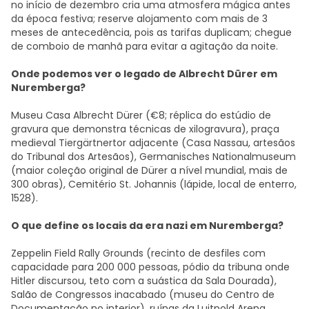
no início de dezembro cria uma atmosfera mágica antes
da época festiva; reserve alojamento com mais de 3
meses de antecedência, pois as tarifas duplicam; chegue
de comboio de manhã para evitar a agitação da noite.
Onde podemos ver o legado de Albrecht Dürer em
Nuremberga?
Museu Casa Albrecht Dürer (€8; réplica do estúdio de
gravura que demonstra técnicas de xilogravura), praça
medieval Tiergärtnertor adjacente (Casa Nassau, artesãos
do Tribunal dos Artesãos), Germanisches Nationalmuseum
(maior coleção original de Dürer a nível mundial, mais de
300 obras), Cemitério St. Johannis (lápide, local de enterro,
1528).
O que define os locais da era nazi em Nuremberga?
Zeppelin Field Rally Grounds (recinto de desfiles com
capacidade para 200 000 pessoas, pódio da tribuna onde
Hitler discursou, teto com a suástica da Sala Dourada),
Salão de Congressos inacabado (museu do Centro de
Documentação no interior), ruínas da Luitpold Arena,