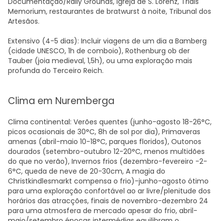
Documentação/Rally Grounds, Igreja de S. Lorenz, Trials
Memorium, restaurantes de bratwurst à noite, Tribunal dos
Artesãos.
Extensivo (4-5 dias): Incluir viagens de um dia a Bamberg
(cidade UNESCO, 1h de comboio), Rothenburg ob der
Tauber (joia medieval, 1,5h), ou uma exploração mais
profunda do Terceiro Reich.
Clima em Nuremberga
Clima continental: Verões quentes (junho-agosto 18-26°C,
picos ocasionais de 30°C, 8h de sol por dia), Primaveras
amenas (abril-maio 10-18°C, parques floridos), Outonos
dourados (setembro-outubro 12-20°C, menos multidões
do que no verão), Invernos frios (dezembro-fevereiro -2-
6°C, queda de neve de 20-30cm, A magia do
Christkindlesmarkt compensa o frio)-junho-agosto ótimo
para uma exploração confortável ao ar livre/plenitude dos
horários das atracções, finais de novembro-dezembro 24
para uma atmosfera de mercado apesar do frio, abril-
maio/setembro épocas intermédias equilibram o