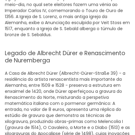
meio-dia, no qual sete eleitores fazem uma vénia ao
Imperador Carlos IV, comemorando o Touro de Ouro de
1356. A Igreja de S. Lorenz, a mais antiga igreja da
Alemanha, exibe a Anunciação esculpida por Veit Stoss em
1517, enquanto a Igreja de S. Sebald alberga o túmulo de
bronze de S. Sebaldus.
Legado de Albrecht Dürer e Renascimento
de Nuremberga
A Casa de Albrecht Dürer (Albrecht-Dürer-Straße 39) - a
residência do artista renascentista mais importante da
Alemanha, entre 1509 e 1528 - preserva a estrutura em
enxaimel de 1420, onde Dürer aperfeiçoou a gravura do
Renascimento do Norte, misturando a perspetiva
matemática italiana com o pormenor germânico: A
entrada, no valor de 8 euros, apresenta uma réplica do
estúdio de gravura que demonstra as técnicas de
xilogravura, produzindo obras-primas como Melencolia I
(gravura de 1514), O Cavaleiro, a Morte e o Diabo (1513) e as
xilogravuras do Apocalipse (série de 1498), cujas inovações