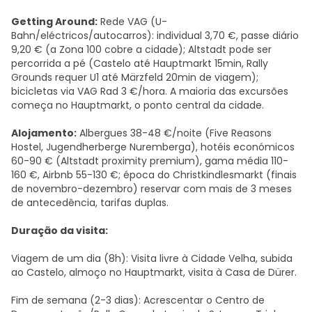
Getting Around:
Rede VAG (U-
Bahn/eléctricos/autocarros): individual 3,70 €, passe diário
9,20 € (a Zona 100 cobre a cidade); Altstadt pode ser
percorrida a pé (Castelo até Hauptmarkt 15min, Rally
Grounds requer U1 até Märzfeld 20min de viagem);
bicicletas via VAG Rad 3 €/hora. A maioria das excursões
começa no Hauptmarkt, o ponto central da cidade.
Alojamento:
Albergues 38-48 €/noite (Five Reasons
Hostel, Jugendherberge Nuremberga), hotéis económicos
60-90 € (Altstadt proximity premium), gama média 110-
160 €, Airbnb 55-130 €; época do Christkindlesmarkt (finais
de novembro-dezembro) reservar com mais de 3 meses
de antecedência, tarifas duplas.
Duração da visita:
Viagem de um dia (8h): Visita livre à Cidade Velha, subida
ao Castelo, almoço no Hauptmarkt, visita à Casa de Dürer.
Fim de semana (2-3 dias): Acrescentar o Centro de