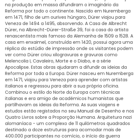
na produção em massa difundiram o imaginário da
Reforma por todo o continente. Nascido em Nuremberga
em 1471, filho de um ourives húngaro, Dürer viajou para
Veneza de 1494 a 1495, absorvendo. A Casa de Albrecht
Dürer, na Albrecht-Dürer-Straße 39, foi a casa do artista
renascentista mais famoso da Alemanha de 1509 a 1528. A
casa em enxaimel, construída em 1420, possui agora uma
réplica do estúdio de impressão onde os visitantes podem
ver como Dürer criou xilogravuras e gravuras como
Melencolia I, Cavaleiro, Morte e o Diabo, e a série
Apocalipse. Estas obras ajudaram a difundir as ideias da
Reforma por toda a Europa. Dürer nasceu em Nuremberga
em 1471, viajou para Veneza para aprender com artistas
italianos e regressou para abrir a sua própria oficina.
Combinou o estilo do Norte da Europa com técnicas
italianas e era amigo de académicos humanistas que
partilhavam as ideias da Reforma. As suas viagens e
estudos estão registados no seu Manual de Desenho e nos
Quatro Livros sobre a Proporção Humana. Arquitetura nazi
alomaníaca - um complexo de 11 quilómetros quadrados
destinado a doze estruturas para acomodar mais de
400.000 participantes no comício, o início da guerra