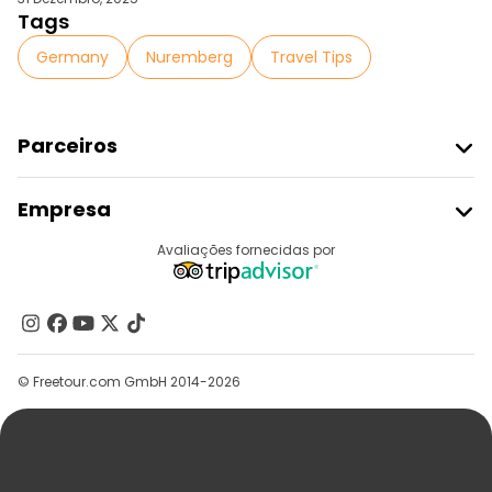
Tags
Germany
Nuremberg
Travel Tips
Parceiros
Aderir Ao Freetour
Empresa
Registo Do Fornecedor
Destinos
Avaliações fornecidas por
Programa De Afiliados
Quem Somos
Contacte-Nos
Grupos
© Freetour.com GmbH 2014-2026
Ajuda
Blog
Imprensa