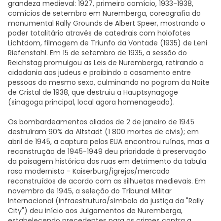
grandeza medieval: 1927, primeiro comício, 1933-1938,
comícios de setembro em Nuremberga, coreografia do
monumental Rally Grounds de Albert Speer, mostrando o
poder totalitário através de catedrais com holofotes
Lichtdom, filmagem de Triunfo da Vontade (1935) de Leni
Riefenstahl. Em 15 de setembro de 1935, a sessão do
Reichstag promulgou as Leis de Nuremberga, retirando a
cidadania aos judeus e proibindo o casamento entre
pessoas do mesmo sexo, culminando no pogrom da Noite
de Cristal de 1938, que destruiu a Hauptsynagoge
(sinagoga principal, local agora homenageado).
Os bombardeamentos aliados de 2 de janeiro de 1945
destruíram 90% da Altstadt (1 800 mortes de civis); em
abril de 1945, a captura pelos EUA encontrou ruínas, mas a
reconstrução de 1945-1949 deu prioridade à preservação
da paisagem histórica das ruas em detrimento da tabula
rasa modernista - Kaiserburg/igrejas/mercado
reconstruídos de acordo com as silhuetas medievais. Em
novembro de 1945, a seleção do Tribunal Militar
Internacional (infraestrutura/símbolo da justiça da "Rally
City") deu início aos Julgamentos de Nuremberga,
estabelecendo precedentes para os crimes contra a