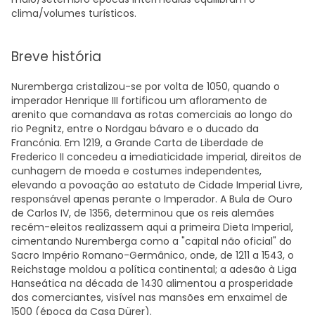
clima/volumes turísticos.
Breve história
Nuremberga cristalizou-se por volta de 1050, quando o
imperador Henrique III fortificou um afloramento de
arenito que comandava as rotas comerciais ao longo do
rio Pegnitz, entre o Nordgau bávaro e o ducado da
Francónia. Em 1219, a Grande Carta de Liberdade de
Frederico II concedeu a imediaticidade imperial, direitos de
cunhagem de moeda e costumes independentes,
elevando a povoação ao estatuto de Cidade Imperial Livre,
responsável apenas perante o Imperador. A Bula de Ouro
de Carlos IV, de 1356, determinou que os reis alemães
recém-eleitos realizassem aqui a primeira Dieta Imperial,
cimentando Nuremberga como a "capital não oficial" do
Sacro Império Romano-Germânico, onde, de 1211 a 1543, o
Reichstage moldou a política continental; a adesão à Liga
Hanseática na década de 1430 alimentou a prosperidade
dos comerciantes, visível nas mansões em enxaimel de
1500 (época da Casa Dürer).