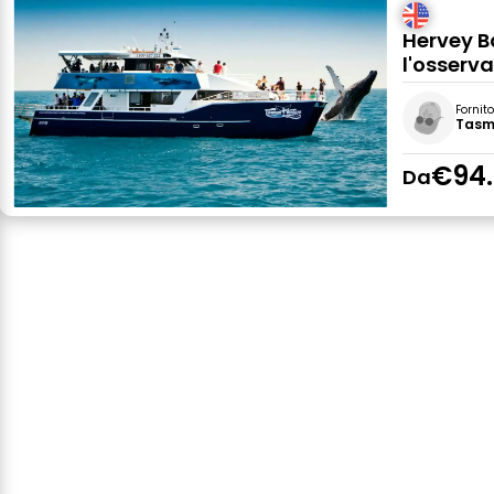
Hervey B
l'osserva
Fornit
Tasm
€94
Da