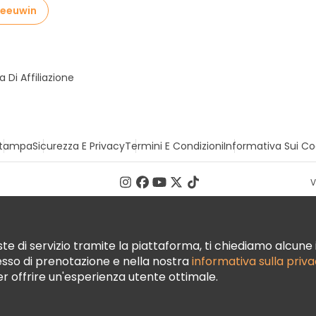
 Leeuwin
Di Affiliazione
tampa
Sicurezza E Privacy
Termini E Condizioni
Informativa Sui Co
V
te di servizio tramite la piattaforma, ti chiediamo alcune i
cesso di prenotazione e nella nostra
informativa sulla priv
per offrire un'esperienza utente ottimale.