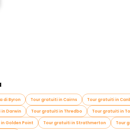
a
ia di Byron
Tour gratuiti in Cairns
Tour gratuiti in Can
i in Darwin
Tour gratuiti in Thredbo
Tour gratuiti in 
 in Golden Point
Tour gratuiti in Strathmerton
Tour g