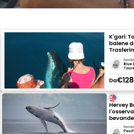
K'gari: T
balene d
Trasferim
Fornit
Blue 
Tour
€128
Da
Hervey B
l'osserva
bevand
Fornit
Pacif