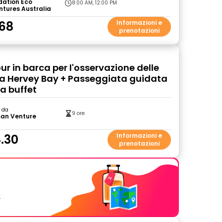
dation Eco
8:00 AM, 12:00 PM
tures Australia
68
Informazioni e
prenotazioni
our in barca per l'osservazione delle
a Hervey Bay + Passeggiata guidata
 a buffet
o da
9 ore
an Venture
.30
Informazioni e
prenotazioni
.