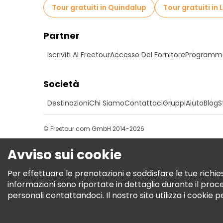
Tour gratuiti in Quindalup
Tour gratuiti in
Partner
Iscriviti Al Freetour
Accesso Del Fornitore
Programma 
Società
Destinazioni
Chi Siamo
Contattaci
Gruppi
Aiuto
Blog
S
© Freetour.com GmbH 2014-2026
Avviso sui cookie
Per effettuare le prenotazioni e soddisfare le tue richies
informazioni sono riportate in dettaglio durante il pro
personali contattandoci. Il nostro sito utilizza i cookie 