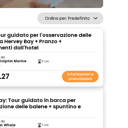
Ordina per: Predefinito
our guidato per l'osservazione delle
a Hervey Bay + Pranzo +
enti dall'hotel
o da
Dolphin Marine
8 ore
s
.27
Informazioni e
prenotazioni
ay: Tour guidato in barca per
zione delle balene + spuntino e
e
o da
ic Whale
3 ore