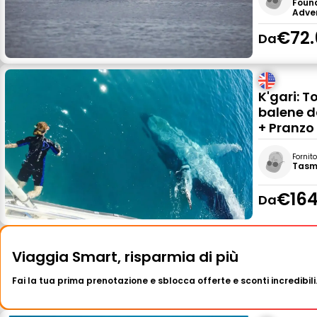
Foun
Adven
€72.
Da
K'gari: T
balene d
+ Pranzo
Fornit
Tasm
€164
Da
Viaggia Smart, risparmia di più
Fai la tua prima prenotazione e sblocca offerte e sconti incredibili