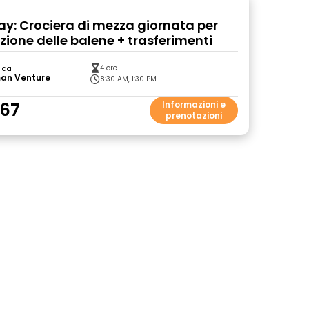
ay: Crociera di mezza giornata per
zione delle balene + trasferimenti
4 ore
o da
an Venture
8:30 AM, 1:30 PM
.67
Informazioni e
prenotazioni