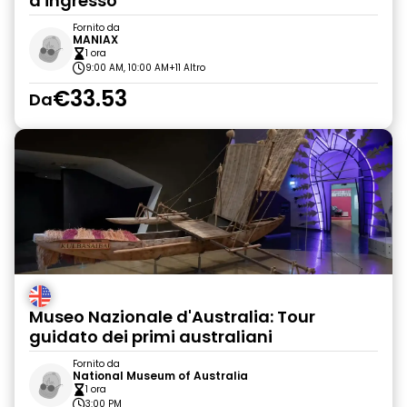
d'ingresso
Fornito da
MANIAX
1 ora
9:00 AM, 10:00 AM
+11 Altro
€33.53
Da
Museo Nazionale d'Australia: Tour
guidato dei primi australiani
Fornito da
National Museum of Australia
1 ora
3:00 PM