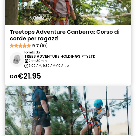
Treetops Adventure Canberra: Corso di
corde per ragazzi
9.7
(10)
Fornito da
TREES ADVENTURE HOLDINGS PTYLTD
2ore 30min
9:00 AM, 9:30 AM
+10 Altro
€21.95
Da