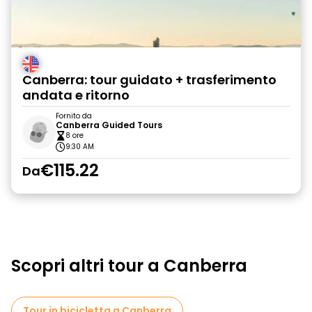
Canberra: tour guidato + trasferimento
andata e ritorno
Fornito da
Canberra Guided Tours
8 ore
9:30 AM
€115.22
Da
Scopri altri tour a Canberra
Tour in bicicletta a Canberra