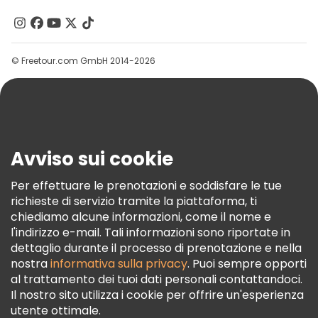
Contattaci
Gruppi
© Freetour.com GmbH 2014-2026
Aiuto
Blog
Stampa
Sicurezza E Privacy
Avviso sui cookie
Termini E Condizioni
Informativa Sui Cookie
Per effettuare le prenotazioni e soddisfare le tue
richieste di servizio tramite la piattaforma, ti
Freetour Premi
chiediamo alcune informazioni, come il nome e
Programma Di Fidelizzazione
l'indirizzo e-mail. Tali informazioni sono riportate in
dettaglio durante il processo di prenotazione e nella
nostra
informativa sulla privacy
. Puoi sempre opporti
al trattamento dei tuoi dati personali contattandoci.
Il nostro sito utilizza i cookie per offrire un'esperienza
utente ottimale.