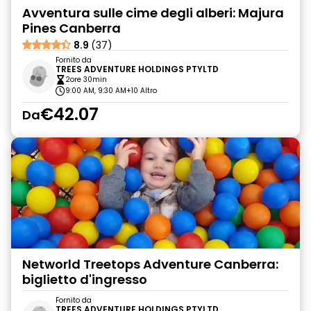
Avventura sulle cime degli alberi: Majura
Pines Canberra
8.9
(37)
Fornito da
TREES ADVENTURE HOLDINGS PTYLTD
2ore 30min
9:00 AM, 9:30 AM
+10 Altro
€42.07
Da
Networld Treetops Adventure Canberra:
biglietto d'ingresso
Fornito da
TREES ADVENTURE HOLDINGS PTYLTD