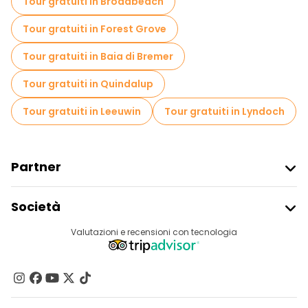
Tour gratuiti in Broadbeach
Tour gratuiti in Forest Grove
Tour gratuiti in Baia di Bremer
Tour gratuiti in Quindalup
Tour gratuiti in Leeuwin
Tour gratuiti in Lyndoch
Partner
Iscriviti Al Freetour
Società
Accesso Del Fornitore
Destinazioni
Valutazioni e recensioni con tecnologia
Programma Di Affiliazione
Chi Siamo
Contattaci
Gruppi