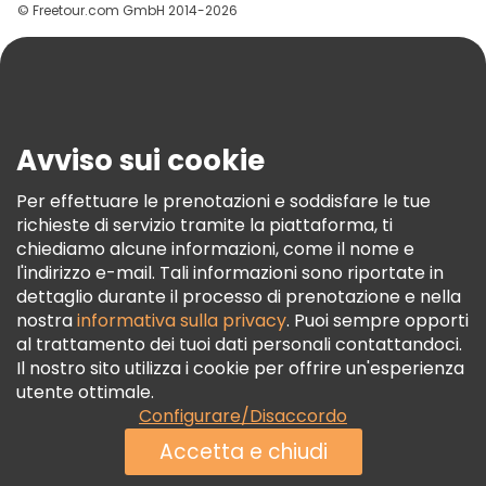
© Freetour.com GmbH 2014-2026
Aiuto
Blog
Stampa
Sicurezza E Privacy
Avviso sui cookie
Termini E Condizioni
Informativa Sui Cookie
Per effettuare le prenotazioni e soddisfare le tue
richieste di servizio tramite la piattaforma, ti
Freetour Premi
chiediamo alcune informazioni, come il nome e
Programma Di Fidelizzazione
l'indirizzo e-mail. Tali informazioni sono riportate in
dettaglio durante il processo di prenotazione e nella
nostra
informativa sulla privacy
. Puoi sempre opporti
al trattamento dei tuoi dati personali contattandoci.
Il nostro sito utilizza i cookie per offrire un'esperienza
utente ottimale.
Configurare/Disaccordo
Accetta e chiudi