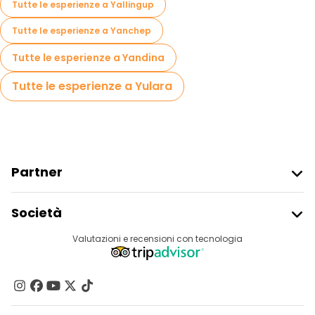
Tutte le esperienze a Yallingup
Tutte le esperienze a Yanchep
Tutte le esperienze a Yandina
Tutte le esperienze a Yulara
Partner
Iscriviti Al Freetour
Società
Accesso Del Fornitore
Destinazioni
Valutazioni e recensioni con tecnologia
Programma Di Affiliazione
Chi Siamo
Contattaci
Gruppi