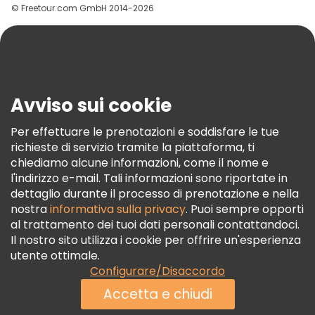
© Freetour.com GmbH 2014-2026
Aiuto
Blog
Stampa
Sicurezza E Privacy
Avviso sui cookie
Termini E Condizioni
Informativa Sui Cookie
Per effettuare le prenotazioni e soddisfare le tue
richieste di servizio tramite la piattaforma, ti
Freetour Premi
chiediamo alcune informazioni, come il nome e
Programma Di Fidelizzazione
l'indirizzo e-mail. Tali informazioni sono riportate in
dettaglio durante il processo di prenotazione e nella
nostra
informativa sulla privacy
. Puoi sempre opporti
al trattamento dei tuoi dati personali contattandoci.
Il nostro sito utilizza i cookie per offrire un'esperienza
utente ottimale.
Configurare/Disaccordo
Accetta e chiudi