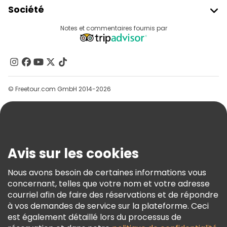
Société
Connexion Du Fournisseur
Destinations
Notes et commentaires fournis par
Programme D’affiliation
À Propos De Nous
Contactez-Nous
Groupes
© Freetour.com GmbH 2014-2026
Aide
Blog
Presse
Sécurité Et Confidentialité
Avis sur les cookies
Conditions Générales Et Mentions Légales
Nous avons besoin de certaines informations vous
Politique En Matière De Cookies
concernant, telles que votre nom et votre adresse
Freetour Prix
courriel afin de faire des réservations et de répondre
à vos demandes de service sur la plateforme. Ceci
Programme De Fidélité
est également détaillé lors du processus de