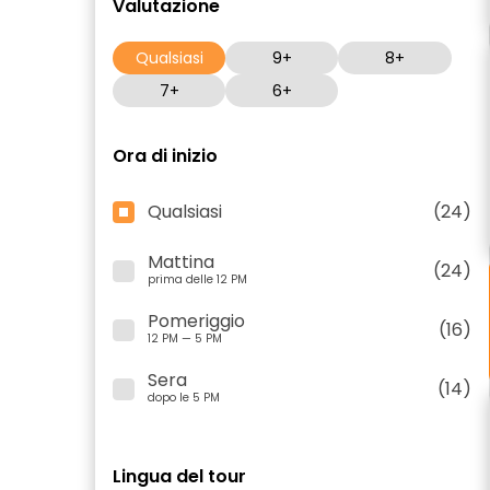
Valutazione
Qualsiasi
9+
8+
7+
6+
Ora di inizio
Qualsiasi
(24)
Mattina
(24)
prima delle 12 PM
Pomeriggio
(16)
12 PM — 5 PM
Sera
(14)
dopo le 5 PM
Lingua del tour