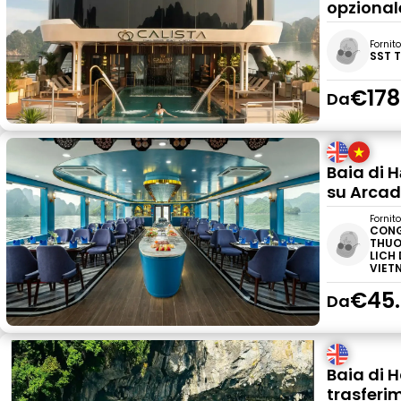
opzional
Fornit
SST 
€178
Da
Baia di H
su Arcad
Fornit
CONG
THUO
LICH
VIET
€45.
Da
Baia di H
trasferi