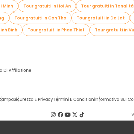
hi Minh
Tour gratuiti in Hoi An
Tour gratuiti in Tonalità
ng
Tour gratuiti in Can Tho
Tour gratuiti in Da Lat
Ninh Binh
Tour gratuiti in Phan Thiet
Tour gratuiti in 
Di Affiliazione
tampa
Sicurezza E Privacy
Termini E Condizioni
Informativa Sui Co
V