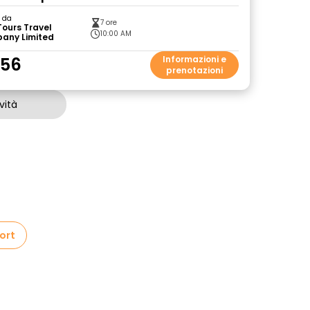
o da
7 ore
Tours Travel
10:00 AM
any Limited
.56
Informazioni e
prenotazioni
vità
Port