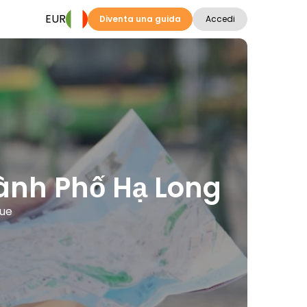
EUR
Diventa una guida
Accedi
Thành Phố Hạ Long
gue