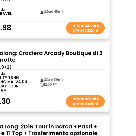
o da
22ore 45min
TRAVEL
.98
Informazioni e
prenotazioni
Halong: Crociera Arcady Boutique di 2
1 notte
.9
(2)
o da
 TY TNHH
23ore 59min
NG MAI VA DU
12:00 PM
 DAY TOUR
NAM
.30
Informazioni e
prenotazioni
a Long: 2D1N Tour in barca + Pasti +
 e Ti Top + Trasferimento opzionale