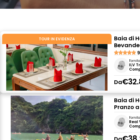
Baia di H
TOUR IN EVIDENZA
Bevande 
9
Fornit
ILV T
Comp
€32.
Da
Baia di 
Pranzo a
Fornit
Real 
Comp
€38.
Da