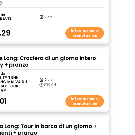
e
o da
12 ore
TRAVEL
.29
Informazioni e
prenotazioni
ạ Long: Crociera di un giorno intero
y + pranzo
o da
 TY TNHH
12 ore
NG MAI VA DU
8:30 AM
 DAY TOUR
NAM
01
Informazioni e
prenotazioni
a Long: Tour in barca di un giorno +
menti + pranzo