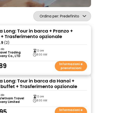
Ordina per: Predefinito
a Long: Tour in barca + Pranzo +
+ Trasferimento opzionale
.9
(2)
o da
12 ore
ravel Trading
8:00 AM
any Co., LTD
89
Informazioni e
prenotazioni
Ha Long: Tour in barca da Hanoi +
 buffet + Trasferimento opzionale
o da
12 ore
Vietnam Travel
8:00 AM
any Limited
95
Informazioni e