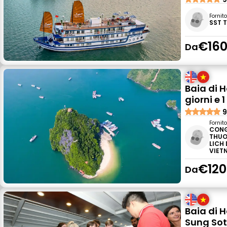
Fornit
SST 
€160
Da
Baia di 
giorni e 
9
Fornit
CONG
THUO
LICH
VIET
€120
Da
Baia di H
Sung Sot