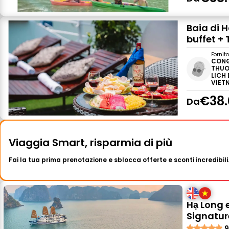
Baia di H
buffet +
Fornit
CONG
THUO
LICH
VIET
€38.
Da
Viaggia Smart, risparmia di più
Fai la tua prima prenotazione e sblocca offerte e sconti incredibili
Hạ Long e
Signatur
9