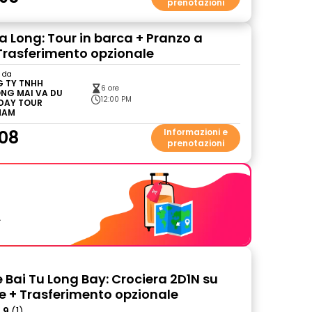
prenotazioni
a Long: Tour in barca + Pranzo a
 Trasferimento opzionale
o da
 TY TNHH
6 ore
NG MAI VA DU
12:00 PM
 DAY TOUR
NAM
08
Informazioni e
prenotazioni
.
 Bai Tu Long Bay: Crociera 2D1N su
e + Trasferimento opzionale
.9
(1)