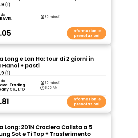
.9
(1)
o da
30 minuti
TRAVEL
.05
Informazioni e
prenotazioni
a Long e Lan Ha: tour di 2 giorni in
 Hanoi + pasti
.9
(1)
o da
30 minuti
ravel Trading
8:00 AM
any Co., LTD
.81
Informazioni e
prenotazioni
a Long: 2D1N Crociera Calista a 5
Sung Sot e Ti Top + Trasferimento