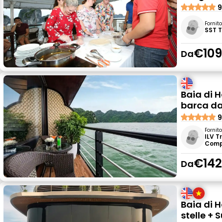
9
Fornit
SST 
€109
Da
Baia di H
barca da
9
Fornit
ILV T
Comp
€142
Da
Baia di H
stelle + 