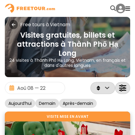
Free tours à Vietnam
Visites gratuites, billets et
attractions à Thành Phố Hạ
Long
24 visites à Thành Phố Hạ Long, Vietnam, en français et
dans d'autres langues
Aujourd’hui
Demain
Après-demain
VISITE MISE EN AVANT