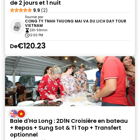
de 2 jours et 1 nuit
9.9
(2)
Fournie par
CONG TY TNHH THUONG MAI VA DU LICH DAY TOUR
VIETNAM
23h 59min
12:00 PM
€120.23
De
Baie d'Ha Long : 2D1N Croisière en bateau
+ Repas + Sung Sot & Ti Top + Transfert
optionnel