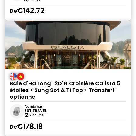
8:00 AM
€142.72
De
Baie d'Ha Long : 2D1N Croisière Calista 5
étoiles + Sung Sot & Ti Top + Transfert
optionnel
Fournie par
SST TRAVEL
12 heures
€178.18
De