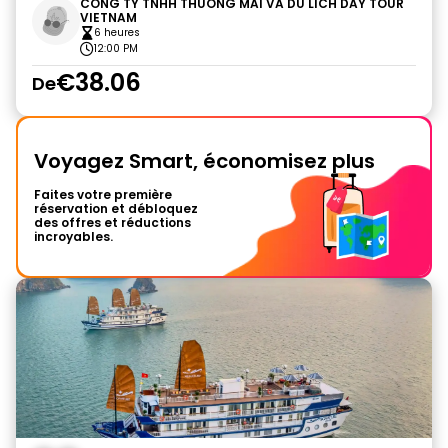
CONG TY TNHH THUONG MAI VA DU LICH DAY TOUR
VIETNAM
6 heures
12:00 PM
€38.06
De
Voyagez Smart, économisez plus
Faites votre première
réservation et débloquez
des offres et réductions
incroyables.