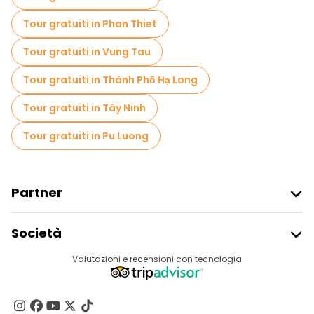
Tour gratuiti in Phan Thiet
Tour gratuiti in Vung Tau
Tour gratuiti in Thành Phố Hạ Long
Tour gratuiti in Tây Ninh
Tour gratuiti in Pu Luong
Partner
Iscriviti Al Freetour
Società
Accesso Del Fornitore
Destinazioni
Valutazioni e recensioni con tecnologia
Programma Di Affiliazione
Chi Siamo
Contattaci