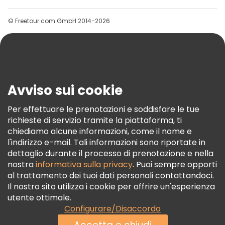
Gruppi
© Freetour.com GmbH 2014-2026
Aiuto
Blog
Stampa
Sicurezza E Privacy
Avviso sui cookie
Termini E Condizioni
Informativa Sui Cookie
Per effettuare le prenotazioni e soddisfare le tue
richieste di servizio tramite la piattaforma, ti
Freetour Premi
chiediamo alcune informazioni, come il nome e
Programma Di Fidelizzazione
l'indirizzo e-mail. Tali informazioni sono riportate in
dettaglio durante il processo di prenotazione e nella
nostra
informativa sulla privacy
. Puoi sempre opporti
al trattamento dei tuoi dati personali contattandoci.
Il nostro sito utilizza i cookie per offrire un'esperienza
utente ottimale.
Configurare/Disaccordo