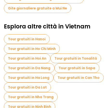
miscela di natura, cultura e vita costiera di Mui Ne, rendendola
una delle destinazioni balneari più memorabili del Vietnam.
Gite giornaliere gratuite a Mui Ne
Esplora altre città in Vietnam
Tour gratuiti in Hanoi
Tour gratuiti in Ho Chi Minh
Tour gratuiti in Hoi An
Tour gratuiti in Tonalità
Tour gratuiti in Da Nang
Tour gratuiti in Sapa
Tour gratuiti in Ha Long
Tour gratuiti in Can Tho
Tour gratuiti in Da Lat
Tour gratuiti in Nha Trang
Tour gratuiti in Ninh Binh