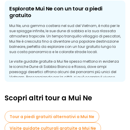
Esplorate Mui Ne con un tour a piedi
gratuito
Mui Ne, una gemma costiera nel sud del Vietnam, è nota per le
sue spiagge infinite, le sue dune di sabbia e la sua rilassata
atmosfera tropicale. Un tempo tranquillo villaggio di pescatori,
Mui Ne è cresciuta fino a diventare una popolare destinazione
balneare, perfetta da esplorare con un tour gratuito lungo la
sua costa panoramica e le colorate strade locali.
Le visite guidate gratuite a Mui Ne spesso mettono in evidenza
le iconiche Dune di Sabbia Bianca e Rossa, dove ampi
paesaggi desertici offrono alcuni dei panorami più unici del
Vietnam. Passeggiando per la città, si può scoprire il vivace
porto di pesca con le sue file di barche luminose e i mercati
tradizionali che offrono frutti di mare freschi e specialità locali.
Scopri altri tour a Mui Ne
Il ruscello delle fate, un'insenatura rossa poco profonda che
scorre tra morbide formazioni rocciose, è un altro luogo
tranquillo che mostra la bellezza naturale della zona. Caffè,
ristoranti sulla spiaggia e sentieri costeggiati da palme
Tour a piedi gratuiti alternativi a Mui Ne
contribuiscono al fascino rilassato della città.
Un tour gratuito a piedi aiuta i viaggiatori a sperimentare la
Visite guidate culturali gratuite a Mui Ne