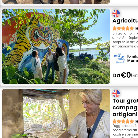
Agricoltu
9
Unitevi a noi in
di Hoi An! Esplor
scoprite le art
emozionante avv
Fornit
Momo
€0
Da
Fi
Tour grat
campagna
artigiani
9
Fuggite dalla fol
pedaleremo attr
locali e sperime