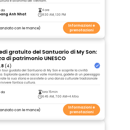
cultura e all'anima del Vietnam.
4 ore
o da
oang Anh Nhat
8:30 AM, 1:30 PM
Informazioni e
nanziato con le mance
prenotazioni
edi gratuito del Santuario di My Son:
za di patrimonio UNESCO
.8
(4)
 tour guidato del Santuario di My Son e scoprite la civiltà
. Esplorate questa sacra valle montana, godete di un paesaggio
rate la sua storia e assistete a una danza culturale tradizionale
vivere l'antica cultura.
1ora 15min
o da
6:45 AM, 7:00 AM
+4 Altro
Informazioni e
nanziato con le mance
prenotazioni