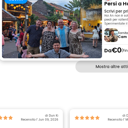
Persi a H
Scrivi per 
Hoi An non è sol
piedi per rallen
Sperimentate il 
Fornit
Cam
€0
Da
Fi
Mostra altre atti
di Dun Ki
di 
Recensito l’ Jun 09, 2026
Recensito l’ 