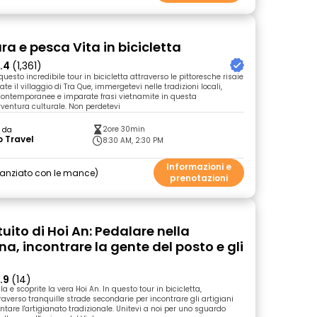
ra e pesca Vita in bicicletta
.4
(1,361)
 questo incredibile tour in bicicletta attraverso le pittoresche risaie
ate il villaggio di Tra Que, immergetevi nelle tradizioni locali,
i contemporanee e imparate frasi vietnamite in questa
entura culturale. Non perdetevi
2ore 30min
o da
 Travel
8:30 AM, 2:30 PM
Informazioni e
nanziato con le mance
prenotazioni
uito di Hoi An: Pedalare nella
, incontrare la gente del posto e gli
.9
(14)
la e scoprite la vera Hoi An. In questo tour in bicicletta,
averso tranquille strade secondarie per incontrare gli artigiani
ntare l'artigianato tradizionale. Unitevi a noi per uno sguardo