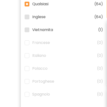
Qualsiasi
(64)
Inglese
(64)
Vietnamita
(1)
Francese
(0)
Italiano
(0)
Polacco
(0)
Portoghese
(0)
Spagnolo
(0)