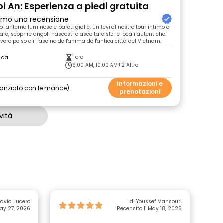
oi An: Esperienza a piedi gratuita
primo una recensione
o lanterne luminose e pareti gialle. Unitevi al nostro tour intimo a
tare, scoprire angoli nascosti e ascoltare storie locali autentiche.
vero polso e il fascino dell'anima dell'antica città del Vietnam.
1 ora
o da
9:00 AM, 10:00 AM
+2 Altro
Informazioni e
nanziato con le mance
prenotazioni
vità
David Lucero
di Youssef Mansouri
May 27, 2026
Recensito l’ May 18, 2026