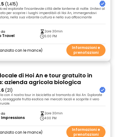
.5
(1,415)
o ed esplorate l'incantevole città delle lanterne di notte. Unitevi al
dato per scoprire i luoghi imperdibili di Hoi An, immergendovi
storia, nella sua vibrante cultura e nella sua affascinante
2ore 30min
o da
 Travel
5:00 PM
Informazioni e
nanziato con le mance
prenotazioni
ocale di Hoi An e tour gratuito in
a: azienda agricola biologica
.6
(21)
lla con il nostro tour in bicicletta al tramonto di Hoi An. Esplorate
i, assaggiate frutta esotica nei mercati locali e scoprite il vero
rurale.
2ore 30min
o da
 Impressions
4:00 PM
Informazioni e
nanziato con le mance
prenotazioni