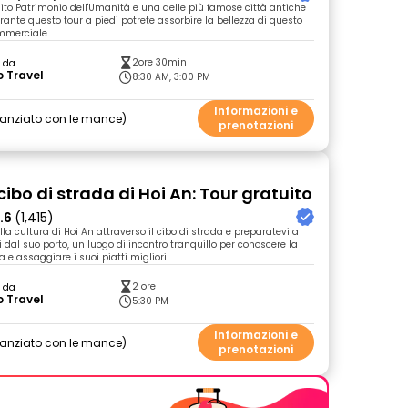
ito Patrimonio dell'Umanità e una delle più famose città antiche
rante questo tour a piedi potrete assorbire la bellezza di questo
mmerciale.
2ore 30min
o da
 Travel
8:30 AM, 3:00 PM
Informazioni e
nanziato con le mance
prenotazioni
cibo di strada di Hoi An: Tour gratuito
.6
(1,415)
a cultura di Hoi An attraverso il cibo di strada e preparatevi a
 dal suo porto, un luogo di incontro tranquillo per conoscere la
 e assaggiare i suoi piatti migliori.
2 ore
o da
 Travel
5:30 PM
Informazioni e
nanziato con le mance
prenotazioni