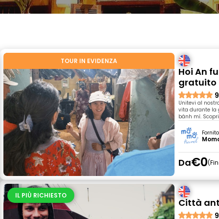
TOUR IN EVIDENZA
Hoi An f
gratuito
9
Unitevi al nostro
vita durante la 
bánh mì. Scoprite
Fornit
Momo
€0
Da
Fi
IL PIÙ RICHIESTO
Città ant
9