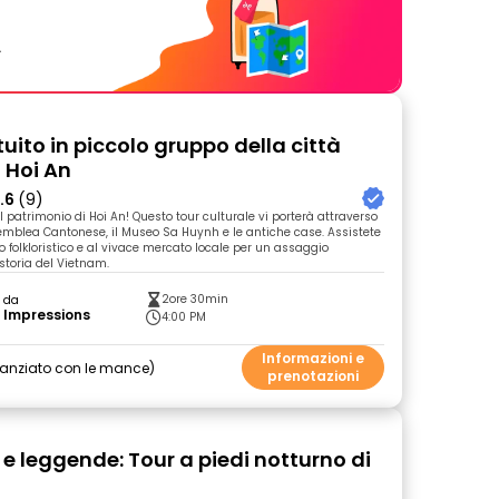
.
uito in piccolo gruppo della città
 Hoi An
.6
(9)
 patrimonio di Hoi An! Questo tour culturale vi porterà attraverso
semblea Cantonese, il Museo Sa Huynh e le antiche case. Assistete
 folkloristico e al vivace mercato locale per un assaggio
storia del Vietnam.
2ore 30min
o da
 Impressions
4:00 PM
Informazioni e
nanziato con le mance
prenotazioni
 e leggende: Tour a piedi notturno di