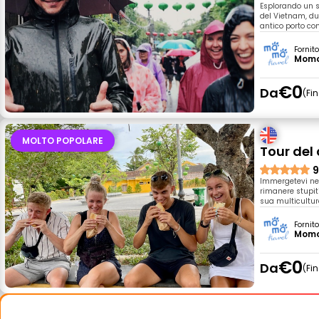
Esplorando un s
del Vietnam, du
antico porto co
Fornit
Momo
€0
Da
Fi
MOLTO POPOLARE
Tour del 
9
Immergetevi nell
rimanere stupiti
sua multicultura
Fornit
Momo
€0
Da
Fi