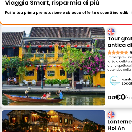
Viaggia Smart, risparmia di più
Fai la tua prima prenotazione e sblocca offerte e sconti incredibili
Tour grat
antica di
9
Immergetevi nel
la Sala dell'As
a uno spettacolo
autentico della 
Fornit
Local
€0
Da
Fi
Lanterne
Hoi An