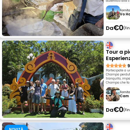
autentico alla 
Fornit
Vo H
€0
Da
Fi
Tour a pi
Esperien
9
Partecipate a un
Champa perduta
tranquillo, impa
Champa che fa ri
Fornit
Cam
€0
Da
Fi
NOVITÀ