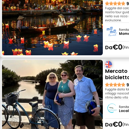
9
Fuggite dal cald
nostro tour gui
nella sua ricca 
evoluzione.
Fornit
Momo
€0
Da
Fi
Mercato l
biciclett
9
Fuggite dalla fo
villaggi nascost
ritmo della vita 
Fornit
Local
€0
Da
Fi