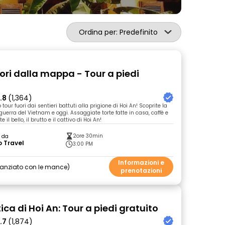
Ordina per: Predefinito
uori dalla mappa - Tour a piedi
.8
(1,364)
 tour fuori dai sentieri battuti alla prigione di Hoi An! Scoprite la
guerra del Vietnam e oggi. Assaggiate torte fatte in casa, caffè e
 il bello, il brutto e il cattivo di Hoi An!
2ore 30min
o da
 Travel
3:00 PM
Informazioni e
nanziato con le mance
prenotazioni
ica di Hoi An: Tour a piedi gratuito
.7
(1,874)