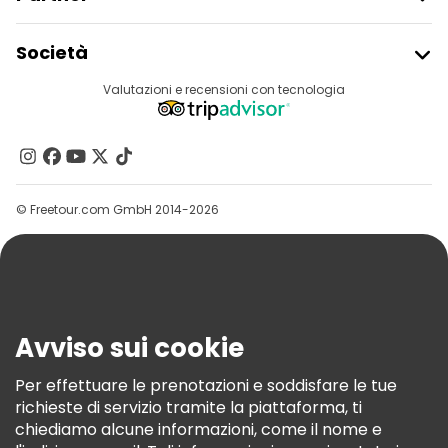
Iscriviti Al Freetour
Società
Accesso Del Fornitore
Destinazioni
Valutazioni e recensioni con tecnologia
Programma Di Affiliazione
Chi Siamo
Contattaci
Gruppi
© Freetour.com GmbH 2014-2026
Aiuto
Blog
Stampa
Sicurezza E Privacy
Avviso sui cookie
Termini E Condizioni
Informativa Sui Cookie
Per effettuare le prenotazioni e soddisfare le tue
richieste di servizio tramite la piattaforma, ti
Freetour Premi
chiediamo alcune informazioni, come il nome e
Programma Di Fidelizzazione