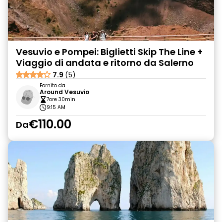
Vesuvio e Pompei: Biglietti Skip The Line +
Viaggio di andata e ritorno da Salerno
7.9
(5)
Fornito da
Around Vesuvio
7ore 30min
9:15 AM
€110.00
Da