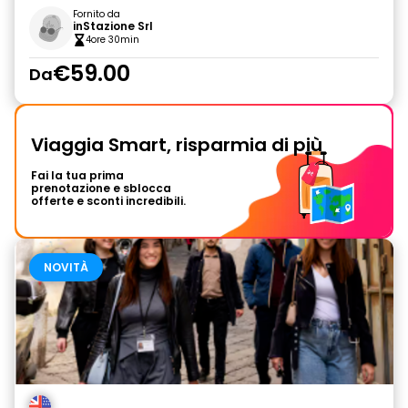
Fornito da
inStazione Srl
4ore 30min
€59.00
Da
Viaggia Smart, risparmia di più
Fai la tua prima
prenotazione e sblocca
offerte e sconti incredibili.
NOVITÀ