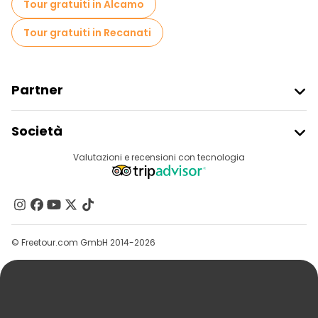
Tour gratuiti in Alcamo
Tour gratuiti in Recanati
Partner
Iscriviti Al Freetour
Società
Accesso Del Fornitore
Destinazioni
Valutazioni e recensioni con tecnologia
Programma Di Affiliazione
Chi Siamo
Contattaci
Gruppi
© Freetour.com GmbH 2014-2026
Aiuto
Blog
Stampa
Sicurezza E Privacy