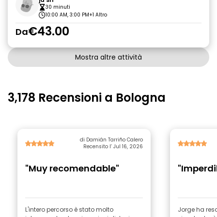
30 minuti
10:00 AM, 3:00 PM
+1 Altro
€43.00
Da
Mostra altre attività
3,178 Recensioni a Bologna
di Damián Tarriño Calero
Recensito l’ Jul 16, 2026
"Muy recomendable"
"Imperdi
L'intero percorso è stato molto
Jorge ha reso