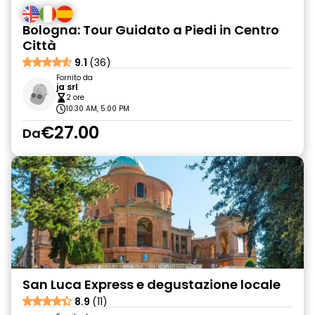
Bologna: Tour Guidato a Piedi in Centro
Città
9.1
(36)
Fornito da
ja srl
2 ore
10:30 AM, 5:00 PM
€27.00
Da
San Luca Express e degustazione locale
8.9
(11)