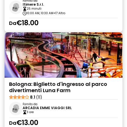
Fornito da
Itimere S.r.l.
25 minuti
10:00 AM, 10:30 AM
+17 Altro
€18.00
Da
Bologna: Biglietto d'ingresso al parco
divertimenti Luna Farm
8.1
(11)
Fornito da
ARCADIA EMME VIAGGI SRL
3 ore
€13.00
Da