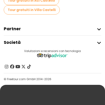
Tour gratuiti in Aci Castello
Tour gratuiti in Villa Castelli
Partner
Iscriviti Al Freetour
Società
Accesso Del Fornitore
Destinazioni
Valutazioni e recensioni con tecnologia
Programma Di Affiliazione
Chi Siamo
Contattaci
Gruppi
© Freetour.com GmbH 2014-2026
Aiuto
Blog
Stampa
Sicurezza E Privacy