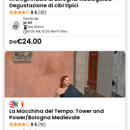
Degustazione di cibi tipici
8.5
(25)
Fornito da
ja srl
1ora 30min
10:00 AM, 10:20 AM
+17 Altro
€24.00
Da
La Macchina del Tempo: Tower and
Power/Bologna Medievale
8.5
(19)