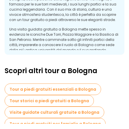
famosa per le sue torri medievali, i suoi lunghi portici e la sua
cucina leggendaria. Con il suo mix di storia, cultura e una
vivace atmosfera studentesca, la città è perfetta da scoprire
con un tour gratuito a piedi attraverso le sue eleganti strade.
Una visita guidata gratuita a Bologna mette spesso in
evidenza le iconiche Due Torri, Piazza Maggiore e la Basilica di
San Petronio. Mentre camminate sotto gli infiniti portici della
città, imparerete a conoscere il ruolo di Bologna come sede
della più antica università del mondo e il suo profondo
patrimonio artistico e politico.
Il cibo è fondamentale per l'identità della città. Mercati come il
Scopri altri tour a Bologna
Quadrilatero presentano pasta fresca, salumi e specialità
locali che hanno reso Bologna la capitale culinaria d'Italia. Il
mix di trattorie tradizionali, caffè e bar moderni rende la città
vivace giorno e notte.
Tour a piedi gratuiti essenziali a Bologna
Un tour gratuito a piedi a Bologna offre un modo perfetto per
sperimentare il suo fascino medievale, i suoi ricchi sapori e la
Tour storici a piedi gratuiti a Bologna
sua calda atmosfera, che la rendono una delle città più
indimenticabili d'Italia.
Visite guidate culturali gratuite a Bologna
Tour a piedi gratuiti per famiglie a Bologna