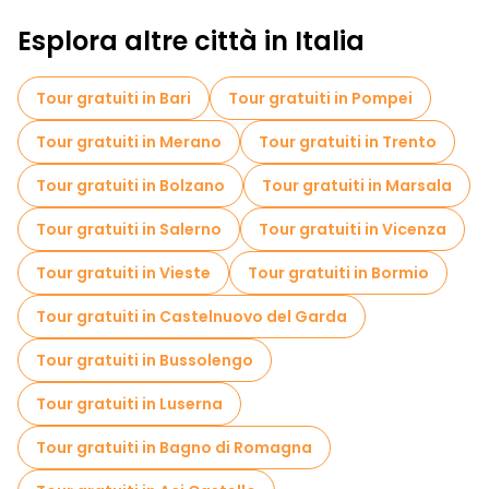
Visite autoguidate in Bologna
Esplora altre città in Italia
Visita gratuita del centro storico Bologna
Tour gratuiti in Bari
Tour gratuiti in Pompei
Visite al mercato in Bologna
Tour gratuiti in Merano
Tour gratuiti in Trento
Tour di degustazione locali in Bologna
Tour gratuiti in Bolzano
Tour gratuiti in Marsala
Passeggiate notturne gratuite a Bologna
Tour gratuiti in Salerno
Tour gratuiti in Vicenza
Tour in bicicletta a Bologna
Tour gratuiti in Vieste
Tour gratuiti in Bormio
Tour gastronomici a Bologna
Tour gratuiti in Castelnuovo del Garda
Tour gratuiti nelle vicinanze Piazza Maggiore
Tour gratuiti in Bussolengo
Tour gratuiti nelle vicinanze Fontana del Nettuno
Tour gratuiti in Luserna
Tour gratuiti nelle vicinanze Two Towers
Tour gratuiti in Bagno di Romagna