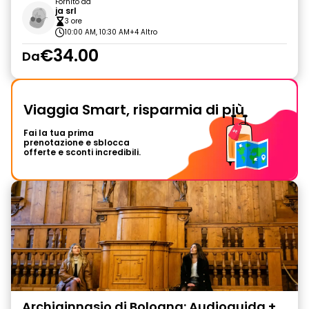
Fornito da
ja srl
3 ore
10:00 AM, 10:30 AM
+4 Altro
€34.00
Da
Viaggia Smart, risparmia di più
Fai la tua prima
prenotazione e sblocca
offerte e sconti incredibili.
Archiginnasio di Bologna: Audioguida +