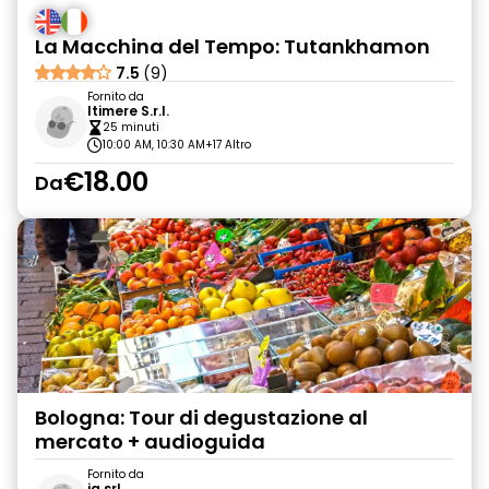
La Macchina del Tempo: Tutankhamon
7.5
(9)
Fornito da
Itimere S.r.l.
25 minuti
10:00 AM, 10:30 AM
+17 Altro
€18.00
Da
Bologna: Tour di degustazione al
mercato + audioguida
Fornito da
ja srl