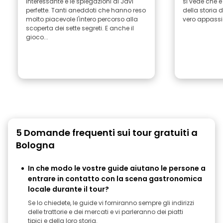
interessante e le spiegazioni di Javi
si vede che 
perfette. Tanti aneddoti che hanno reso
della storia 
molto piacevole l'intero percorso alla
vero appassi
scoperta dei sette segreti. E anche il
gioco...
5 Domande frequenti sui tour gratuiti a
Bologna
In che modo le vostre guide aiutano le persone a
entrare in contatto con la scena gastronomica
locale durante il tour?
Se lo chiedete, le guide vi forniranno sempre gli indirizzi
delle trattorie e dei mercati e vi parleranno dei piatti
tipici e della loro storia.