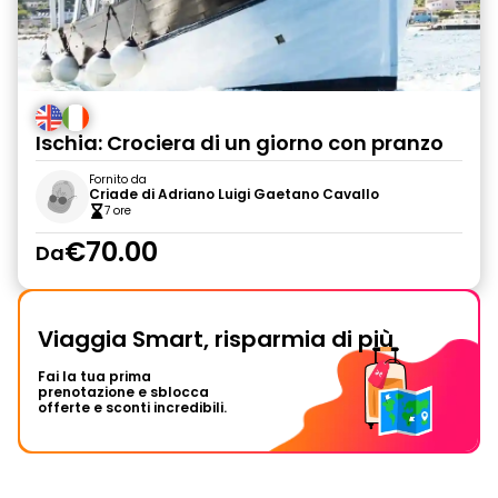
Ischia: Crociera di un giorno con pranzo
Fornito da
Criade di Adriano Luigi Gaetano Cavallo
7 ore
€70.00
Da
Viaggia Smart, risparmia di più
Fai la tua prima
prenotazione e sblocca
offerte e sconti incredibili.