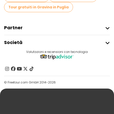
Tour gratuiti in Gravina in Puglia
Partner
Iscriviti Al Freetour
Società
Accesso Del Fornitore
Destinazioni
Valutazioni e recensioni con tecnologia
Programma Di Affiliazione
Chi Siamo
Contattaci
Gruppi
© Freetour.com GmbH 2014-2026
Aiuto
Blog
Stampa
Sicurezza E Privacy