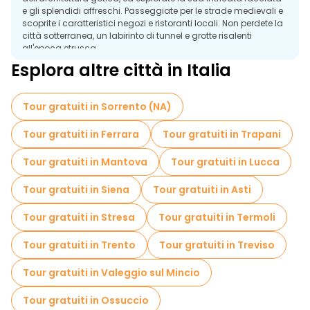
e gli splendidi affreschi. Passeggiate per le strade medievali e
scoprite i caratteristici negozi e ristoranti locali. Non perdete la
città sotterranea, un labirinto di tunnel e grotte risalenti
all'epoca etrusca.
Esplora altre città in Italia
Una visita guidata gratuita di Orvieto offre un'esperienza
indimenticabile, che unisce storia, arte e paesaggi
mozzafiato.
Tour gratuiti in Sorrento (NA)
Tour gratuiti in Ferrara
Tour gratuiti in Trapani
Tour gratuiti in Mantova
Tour gratuiti in Lucca
Tour gratuiti in Siena
Tour gratuiti in Asti
Tour gratuiti in Stresa
Tour gratuiti in Termoli
Tour gratuiti in Trento
Tour gratuiti in Treviso
Tour gratuiti in Valeggio sul Mincio
Tour gratuiti in Ossuccio