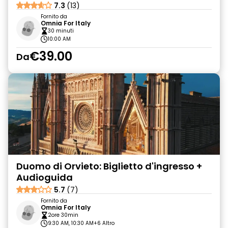
7.3
(13)
Fornito da
Omnia For Italy
30 minuti
10:00 AM
€39.00
Da
Duomo di Orvieto: Biglietto d'ingresso +
Audioguida
5.7
(7)
Fornito da
Omnia For Italy
2ore 30min
9:30 AM, 10:30 AM
+6 Altro