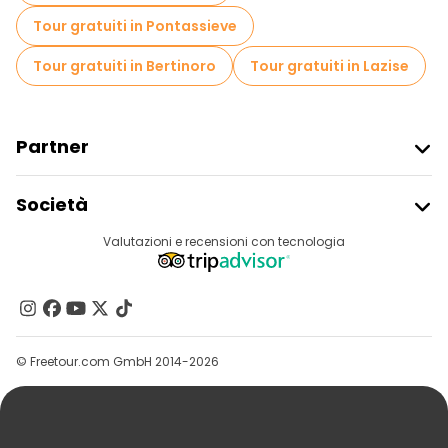
Tour gratuiti in Pontassieve
Tour gratuiti in Bertinoro
Tour gratuiti in Lazise
Partner
Iscriviti Al Freetour
Società
Accesso Del Fornitore
Destinazioni
Valutazioni e recensioni con tecnologia
Programma Di Affiliazione
Chi Siamo
Contattaci
Gruppi
© Freetour.com GmbH 2014-2026
Aiuto
Blog
Stampa