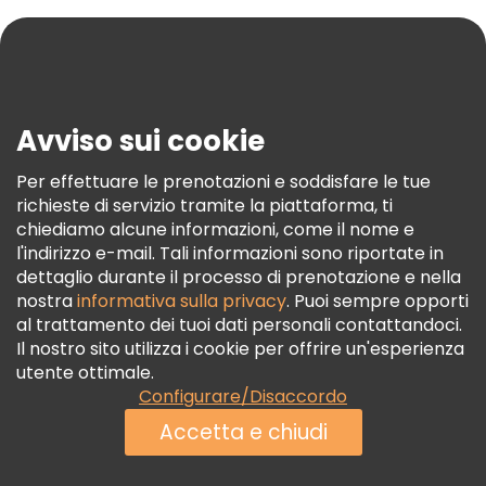
Aiuto
Blog
Stampa
Sicurezza E Privacy
Avviso sui cookie
Termini E Condizioni
Informativa Sui Cookie
Per effettuare le prenotazioni e soddisfare le tue
richieste di servizio tramite la piattaforma, ti
Freetour Premi
chiediamo alcune informazioni, come il nome e
Programma Di Fidelizzazione
l'indirizzo e-mail. Tali informazioni sono riportate in
dettaglio durante il processo di prenotazione e nella
nostra
informativa sulla privacy
. Puoi sempre opporti
al trattamento dei tuoi dati personali contattandoci.
Il nostro sito utilizza i cookie per offrire un'esperienza
utente ottimale.
Configurare/Disaccordo
Accetta e chiudi