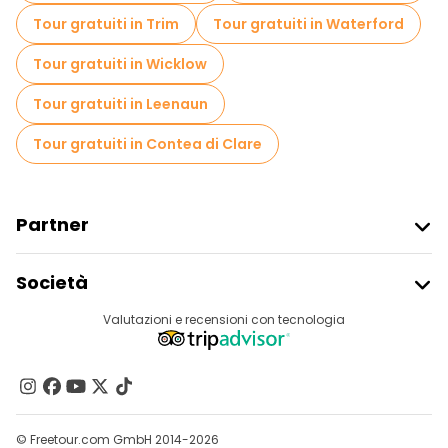
Tour gratuiti in Trim
Tour gratuiti in Waterford
Tour gratuiti in Wicklow
Tour gratuiti in Leenaun
Tour gratuiti in Contea di Clare
Partner
Iscriviti Al Freetour
Società
Accesso Del Fornitore
Destinazioni
Valutazioni e recensioni con tecnologia
Programma Di Affiliazione
Chi Siamo
Contattaci
Gruppi
© Freetour.com GmbH 2014-2026