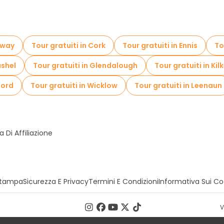
lway
Tour gratuiti in Cork
Tour gratuiti in Ennis
To
ashel
Tour gratuiti in Glendalough
Tour gratuiti in Kil
ford
Tour gratuiti in Wicklow
Tour gratuiti in Leenaun
Di Affiliazione
tampa
Sicurezza E Privacy
Termini E Condizioni
Informativa Sui Co
V