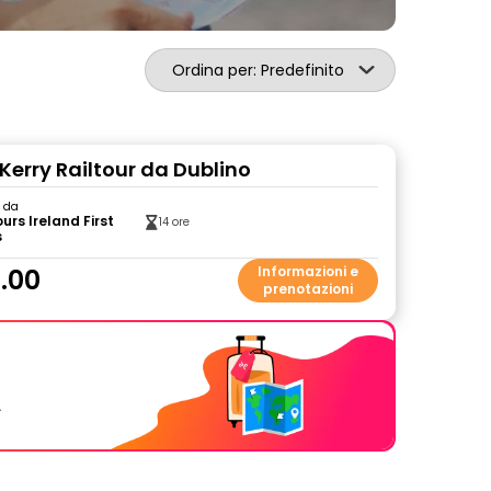
Ordina per: Predefinito
f Kerry Railtour da Dublino
o da
ours Ireland First
14 ore
s
.00
Informazioni e
prenotazioni
.