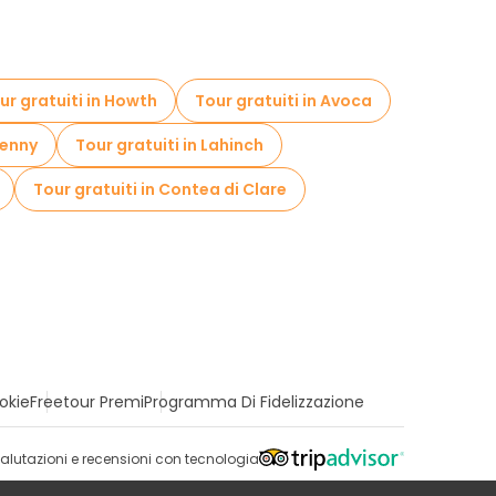
ur gratuiti in Howth
Tour gratuiti in Avoca
kenny
Tour gratuiti in Lahinch
Tour gratuiti in Contea di Clare
okie
Freetour Premi
Programma Di Fidelizzazione
alutazioni e recensioni con tecnologia