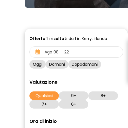
Offerta
1 i
risultati
da 1 in Kerry, Irlanda
Oggi
Domani
Dopodomani
Valutazione
Qualsiasi
9+
8+
7+
6+
Ora di inizio