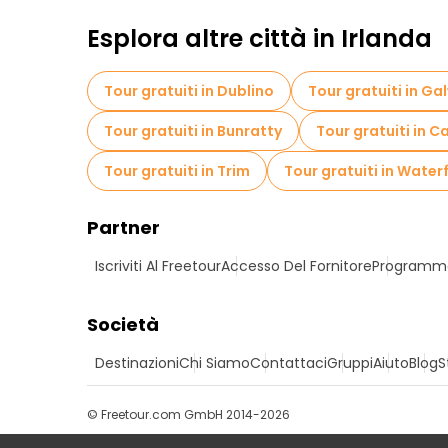
Esplora altre città in Irlanda
Tour gratuiti in Dublino
Tour gratuiti in Ga
Tour gratuiti in Bunratty
Tour gratuiti in C
Tour gratuiti in Trim
Tour gratuiti in Water
Partner
Iscriviti Al Freetour
Accesso Del Fornitore
Programma 
Società
Destinazioni
Chi Siamo
Contattaci
Gruppi
Aiuto
Blog
S
© Freetour.com GmbH 2014-2026