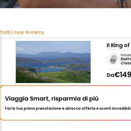
Tutti i tour in Kerry
Il Ring o
Fornit
Railt
Clas
€149
Da
Viaggia Smart, risparmia di più
Fai la tua prima prenotazione e sblocca offerte e sconti incredibili