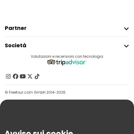
Partner
Iscriviti Al Freetour
Società
Accesso Del Fornitore
Destinazioni
Valutazioni e recensioni con tecnologia
Programma Di Affiliazione
Chi Siamo
Contattaci
Gruppi
© Freetour.com GmbH 2014-2026
Aiuto
Blog
Stampa
Sicurezza E Privacy
Avviso sui cookie
Termini E Condizioni