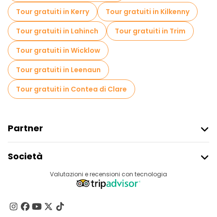
Tour gratuiti in Kerry
Tour gratuiti in Kilkenny
Tour gratuiti in Lahinch
Tour gratuiti in Trim
Tour gratuiti in Wicklow
Tour gratuiti in Leenaun
Tour gratuiti in Contea di Clare
Partner
Iscriviti Al Freetour
Società
Accesso Del Fornitore
Destinazioni
Valutazioni e recensioni con tecnologia
Programma Di Affiliazione
Chi Siamo
Contattaci