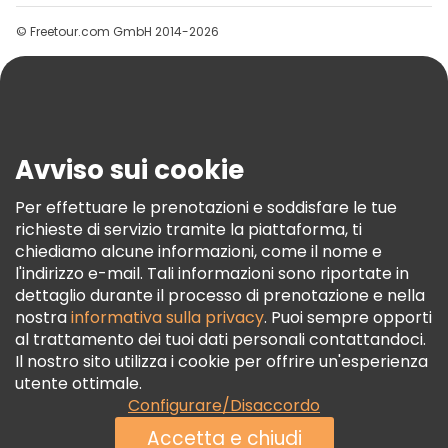
Gruppi
© Freetour.com GmbH 2014-2026
Aiuto
Blog
Stampa
Sicurezza E Privacy
Avviso sui cookie
Termini E Condizioni
Informativa Sui Cookie
Per effettuare le prenotazioni e soddisfare le tue
richieste di servizio tramite la piattaforma, ti
Freetour Premi
chiediamo alcune informazioni, come il nome e
Programma Di Fidelizzazione
l'indirizzo e-mail. Tali informazioni sono riportate in
dettaglio durante il processo di prenotazione e nella
nostra
informativa sulla privacy
. Puoi sempre opporti
al trattamento dei tuoi dati personali contattandoci.
Il nostro sito utilizza i cookie per offrire un'esperienza
utente ottimale.
Configurare/Disaccordo
Accetta e chiudi