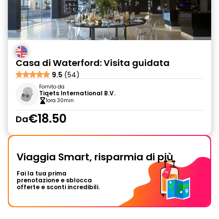
Casa di Waterford: Visita guidata
9.5
(54)
Fornito da
Tiqets International B.V.
1ora 30min
€18.50
Da
Viaggia Smart, risparmia di più
Fai la tua prima
prenotazione e sblocca
offerte e sconti incredibili.