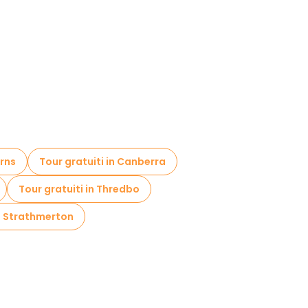
irns
Tour gratuiti in Canberra
Tour gratuiti in Thredbo
in Strathmerton