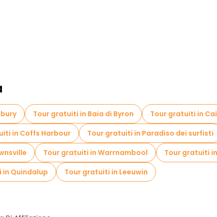
a
nbury
Tour gratuiti in Baia di Byron
Tour gratuiti in Ca
uiti in Coffs Harbour
Tour gratuiti in Paradiso dei surfisti
wnsville
Tour gratuiti in Warrnambool
Tour gratuiti 
i in Quindalup
Tour gratuiti in Leeuwin