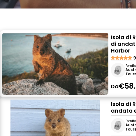
Isola di 
di andata
Harbor
9
Fornit
Austr
Tour
€58.
Da
Isola di 
andata e 
Fornit
Austr
Tour