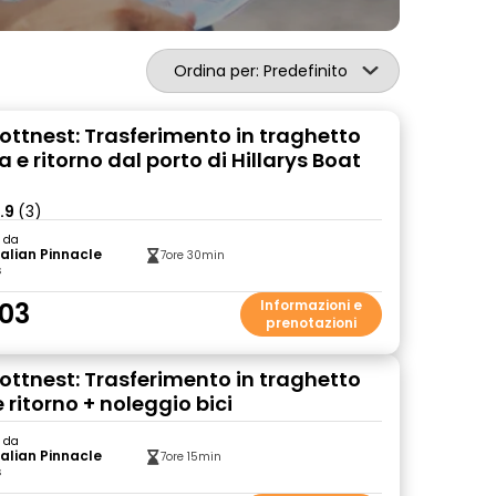
Ordina per: Predefinito
Rottnest: Trasferimento in traghetto
 e ritorno dal porto di Hillarys Boat
.9
(3)
o da
alian Pinnacle
7ore 30min
s
03
Informazioni e
prenotazioni
Rottnest: Trasferimento in traghetto
ritorno + noleggio bici
o da
alian Pinnacle
7ore 15min
s