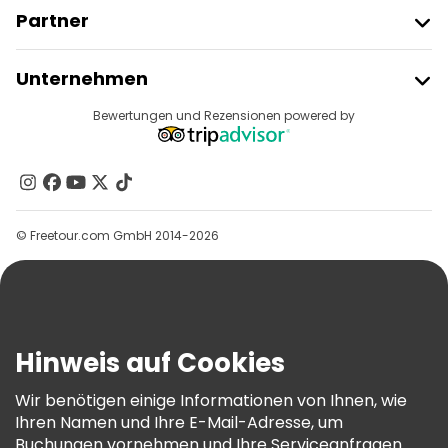
Partner
Freetour Beitreten
Unternehmen
Anbieter-Anmeldung
Reiseziele
Bewertungen und Rezensionen powered by
Affiliate-Programm
Über Uns
Kontakt
Gruppen
© Freetour.com GmbH 2014-2026
Hilfe
Blog
Presse
Sicherheit Und Datenschutz
Hinweis auf Cookies
AGB Und Rechtliches
Wir benötigen einige Informationen von Ihnen, wie
Cookie-Richtlinie
Ihren Namen und Ihre E-Mail-Adresse, um
Freetour Auszeichnungen
Buchungen vornehmen und Ihre Serviceanfragen