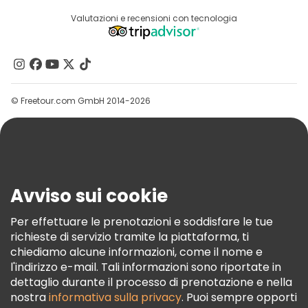
Accesso Del Fornitore
Destinazioni
Valutazioni e recensioni con tecnologia
Programma Di Affiliazione
Chi Siamo
Contattaci
Gruppi
© Freetour.com GmbH 2014-2026
Aiuto
Blog
Stampa
Sicurezza E Privacy
Avviso sui cookie
Termini E Condizioni
Informativa Sui Cookie
Per effettuare le prenotazioni e soddisfare le tue
richieste di servizio tramite la piattaforma, ti
Freetour Premi
chiediamo alcune informazioni, come il nome e
Programma Di Fidelizzazione
l'indirizzo e-mail. Tali informazioni sono riportate in
dettaglio durante il processo di prenotazione e nella
nostra
informativa sulla privacy
. Puoi sempre opporti