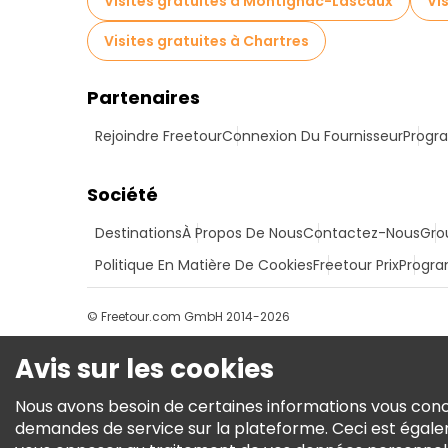
Visites gratuites à Montignac-Lascaux
Vi
Visites gratuites à Chartres
Partenaires
Rejoindre Freetour
Connexion Du Fournisseur
Progra
Société
Destinations
À Propos De Nous
Contactez-Nous
Gro
Politique En Matière De Cookies
Freetour Prix
Progra
© Freetour.com GmbH 2014-2026
Avis sur les cookies
Nous avons besoin de certaines informations vous conce
demandes de service sur la plateforme. Ceci est égale