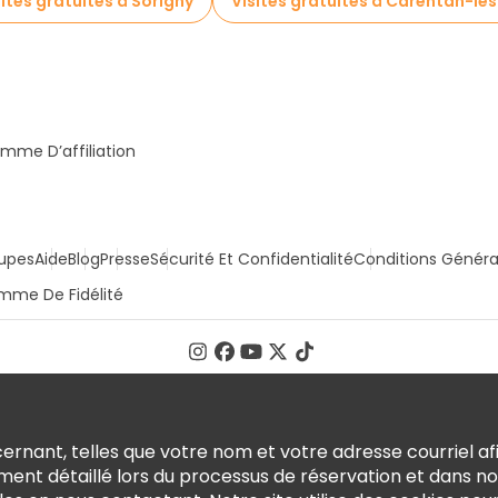
sites gratuites à Sorigny
Visites gratuites à Carentan-le
mme D’affiliation
upes
Aide
Blog
Presse
Sécurité Et Confidentialité
Conditions Généra
mme De Fidélité
rnant, telles que votre nom et votre adresse courriel afi
ment détaillé lors du processus de réservation et dans n