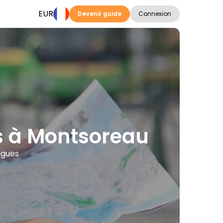
EUR
Devenir guide
Connexion
ons à Montsoreau
ngues