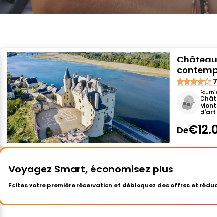
Château 
contemp
7
Fourni
Chât
Mont
d'ar
€12.
De
Voyagez Smart, économisez plus
Faites votre première réservation et débloquez des offres et réduc