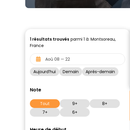
1
résultats trouvés
parmi 1 à: Montsoreau,
France
Aujourd’hui
Demain
Après-demain
Note
Tout
9+
8+
7+
6+
Heure de début