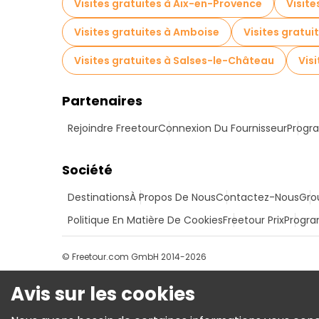
Visites gratuites à Aix-en-Provence
Visite
Visites gratuites à Amboise
Visites gratui
Visites gratuites à Salses-le-Château
Visi
Partenaires
Rejoindre Freetour
Connexion Du Fournisseur
Progra
Société
Destinations
À Propos De Nous
Contactez-Nous
Gro
Politique En Matière De Cookies
Freetour Prix
Progra
© Freetour.com GmbH 2014-2026
Avis sur les cookies