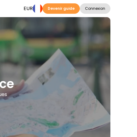
EUR
Devenir guide
Connexion
nce
ues