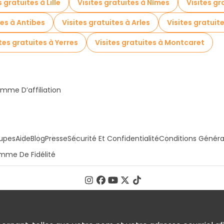
s gratuites à Lille
Visites gratuites à Nîmes
Visites gr
tes à Antibes
Visites gratuites à Arles
Visites gratuite
tes gratuites à Yerres
Visites gratuites à Montcaret
mme D’affiliation
upes
Aide
Blog
Presse
Sécurité Et Confidentialité
Conditions Généra
mme De Fidélité