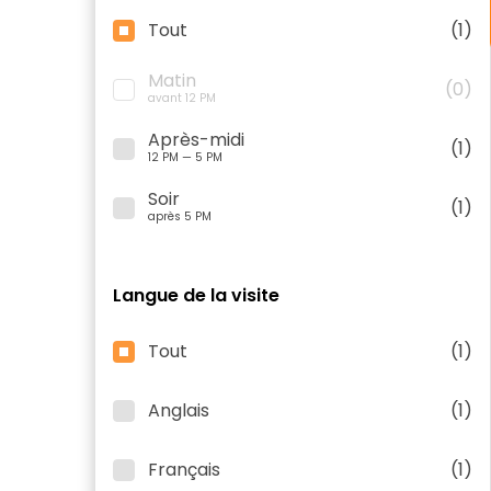
Tout
(1)
Matin
(0)
avant 12 PM
Après-midi
(1)
12 PM — 5 PM
Soir
(1)
après 5 PM
Langue de la visite
Tout
(1)
Anglais
(1)
Français
(1)