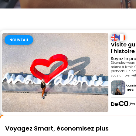
NOUVEAU
Visite g
l'histoir
Soyez le pre
Détendez-vous g
même à Izmir. Ce
profonde, un ne
vous un bien-êt
Fourni
Ines
€0
De
Pou
Voyagez Smart, économisez plus