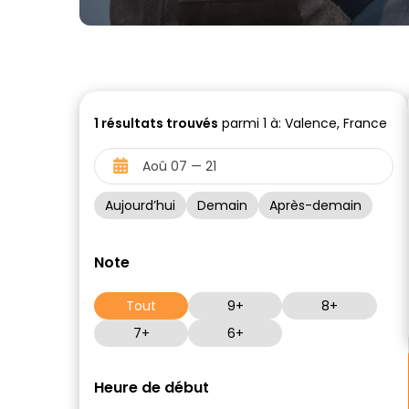
1
résultats trouvés
parmi 1 à: Valence, France
Aujourd’hui
Demain
Après-demain
Note
Tout
9+
8+
7+
6+
Heure de début