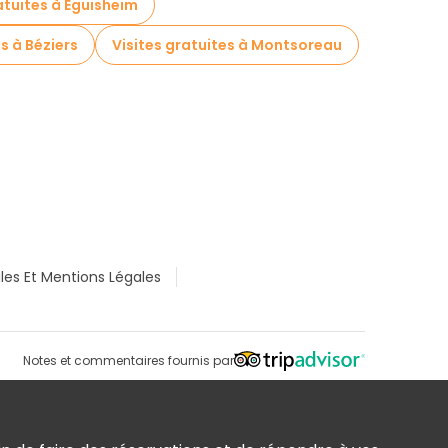
atuites à Eguisheim
s à Béziers
Visites gratuites à Montsoreau
les Et Mentions Légales
Notes et commentaires fournis par