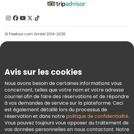
Programme D’affiliation
À Propos De Nous
Contactez-Nous
Groupes
© Freetour.com GmbH 2014-2026
Aide
Blog
Presse
Sécurité Et Confidentialité
Avis sur les cookies
Conditions Générales Et Mentions Légales
Nous avons besoin de certaines informations vous
Politique En Matière De Cookies
concernant, telles que votre nom et votre adresse
Freetour Prix
courriel afin de faire des réservations et de répondre
à vos demandes de service sur la plateforme. Ceci
Programme De Fidélité
est également détaillé lors du processus de
réservation et dans notre
politique de confidentialité
.
Vous pouvez toujours vous opposer au traitement de
vos données personnelles en nous contactant. Notre