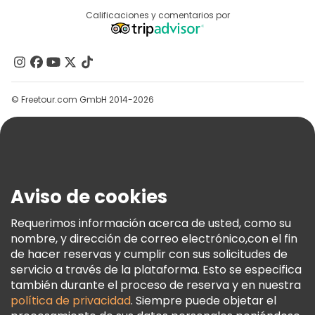
Destinos
Calificaciones y comentarios por
Programa De Afiliados
Acerca De Nosotros
Contacto
Grupos
© Freetour.com GmbH 2014-2026
Ayuda
Blog
Prensa
Seguridad Y Privacidad
Aviso de cookies
Términos E Información Legal
Política De Cookies
Requerimos información acerca de usted, como su
nombre, y dirección de correo electrónico,con el fin
Freetour Premios
de hacer reservas y cumplir con sus solicitudes de
Programa De Fidelidad
servicio a través de la plataforma. Esto se especifica
también durante el proceso de reserva y en nuestra
política de privacidad
. Siempre puede objetar el