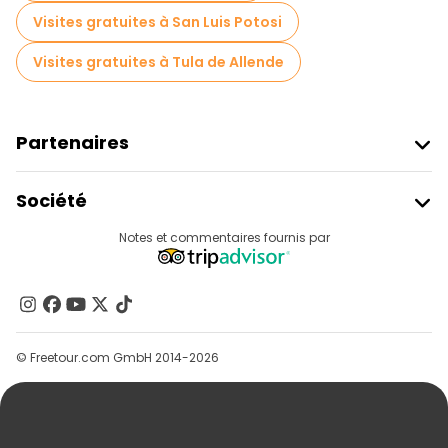
Visites gratuites à San Luis Potosi
Visites gratuites à Tula de Allende
Partenaires
Rejoindre Freetour
Société
Connexion Du Fournisseur
Destinations
Notes et commentaires fournis par
Programme D’affiliation
À Propos De Nous
Contactez-Nous
Groupes
© Freetour.com GmbH 2014-2026
Aide
Blog
Presse