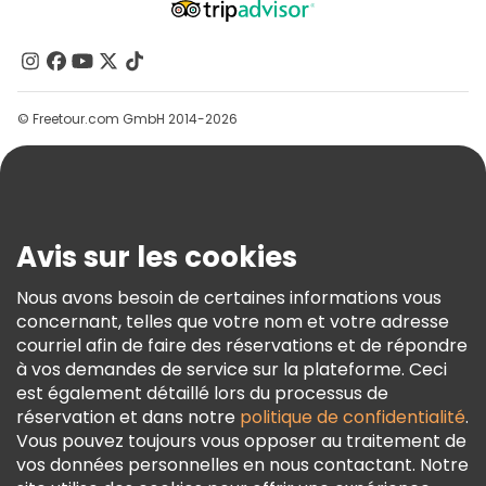
À Propos De Nous
Contactez-Nous
Groupes
© Freetour.com GmbH 2014-2026
Aide
Blog
Presse
Sécurité Et Confidentialité
Avis sur les cookies
Conditions Générales Et Mentions Légales
Nous avons besoin de certaines informations vous
Politique En Matière De Cookies
concernant, telles que votre nom et votre adresse
Freetour Prix
courriel afin de faire des réservations et de répondre
à vos demandes de service sur la plateforme. Ceci
Programme De Fidélité
est également détaillé lors du processus de
réservation et dans notre
politique de confidentialité
.
Vous pouvez toujours vous opposer au traitement de
vos données personnelles en nous contactant. Notre