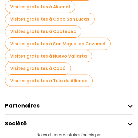
Visites gratuites à Akumal
Visites gratuites à Cabo San Lucas
Visites gratuites à Coatepec
Visites gratuites à San Miguel de Cozumel
Visites gratuites à Nuevo Vallarta
Visites gratuites à Cobá
Visites gratuites à Tula de Allende
Partenaires
Rejoindre Freetour
Société
Connexion Du Fournisseur
Destinations
Notes et commentaires fournis par
Programme D’affiliation