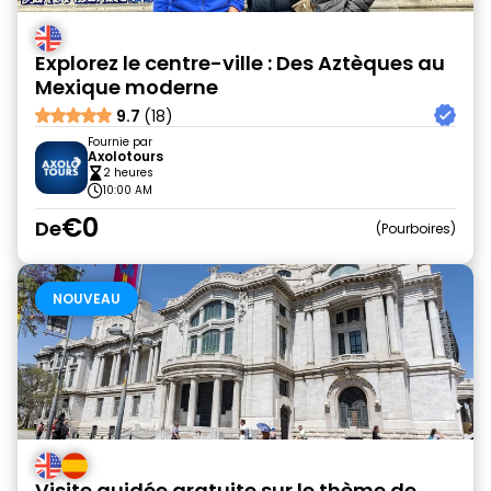
Explorez le centre-ville : Des Aztèques au
Mexique moderne
9.7
(18)
Fournie par
Axolotours
2 heures
10:00 AM
€0
De
Pourboires
NOUVEAU
Visite guidée gratuite sur le thème de