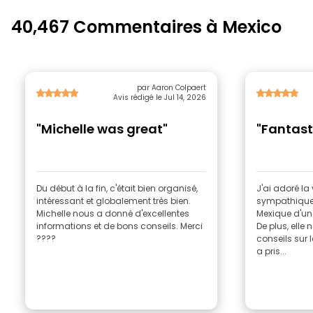
40,467 Commentaires à Mexico
par Aaron Colpaert
Avis rédigé le Jul 14, 2026
"Michelle was great"
"Fantast
Du début à la fin, c'était bien organisé,
J'ai adoré la 
intéressant et globalement très bien.
sympathique e
Michelle nous a donné d'excellentes
Mexique d'un
informations et de bons conseils. Merci
De plus, elle
????
conseils sur 
a pris...