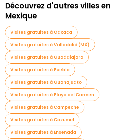
Découvrez d'autres villes en
Activités sportives à Mexico
Mexique
Visites autoguidées en Mexico
Visites guidées gratuites sur le thème des légendes et de l'épouvante Mexico
Visites gratuites à Oaxaca
Musées en Mexico
Visites gratuites à Valladolid (MX)
Visite gratuite de la vieille ville à Mexico
Visites gratuites à Guadalajara
Visites de marchés en Mexico
Visites gratuites à Puebla
Visites de dégustation locales à Mexico
Visites gratuites à Guanajuato
Tours de Noël dans Mexico
Visites gratuites à Playa del Carmen
Excursions d'une journée gratuites à Mexico
Visites gratuites à Campeche
Visites nocturnes gratuites à Mexico
Visites gratuites à Cozumel
Tours à vélo à Mexico
Visites gratuites à Ensenada