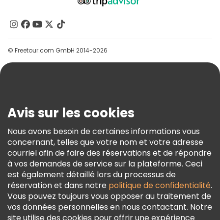
À Propos De Nous
Contactez-Nous
Groupes
© Freetour.com GmbH 2014-2026
Aide
Blog
Presse
Sécurité Et Confidentialité
Avis sur les cookies
Conditions Générales Et Mentions Légales
Nous avons besoin de certaines informations vous
Politique En Matière De Cookies
concernant, telles que votre nom et votre adresse
Freetour Prix
courriel afin de faire des réservations et de répondre
à vos demandes de service sur la plateforme. Ceci
Programme De Fidélité
est également détaillé lors du processus de
réservation et dans notre
politique de confidentialité
.
Vous pouvez toujours vous opposer au traitement de
vos données personnelles en nous contactant. Notre
site utilise des cookies pour offrir une expérience