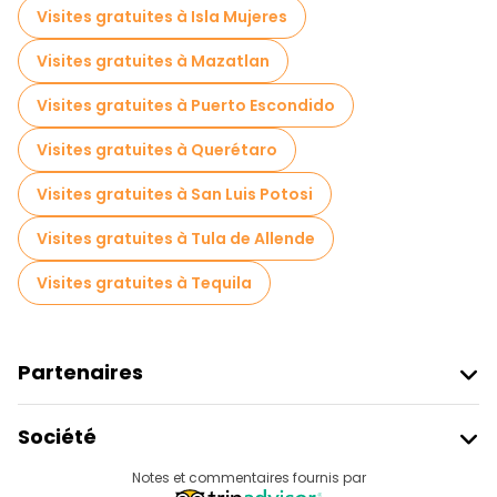
Visites gastronomiques à Mexico
Visites gratuites à Isla Mujeres
Visites gratuites à proximité Palacio de Bellas Artes
Visites gratuites à Mazatlan
Visites gratuites à proximité Mexico City Metropolitan Cathedral
Visites gratuites à Puerto Escondido
Visites gratuites à proximité Frida Kahlo Museum
Visites gratuites à Querétaro
Visites gratuites à San Luis Potosi
Visites gratuites à Tula de Allende
Visites gratuites à Tequila
Partenaires
Rejoindre Freetour
Société
Connexion Du Fournisseur
Destinations
Notes et commentaires fournis par
Programme D’affiliation