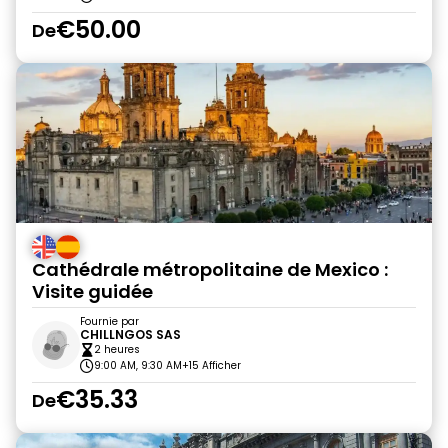
€50.00
De
Cathédrale métropolitaine de Mexico :
Visite guidée
Fournie par
CHILLNGOS SAS
2 heures
9:00 AM, 9:30 AM
+15 Afficher
€35.33
De