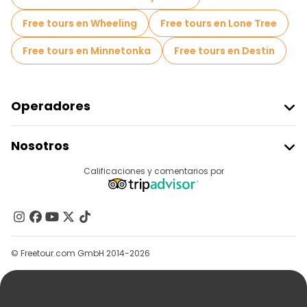
Free tours en Wheeling
Free tours en Lone Tree
Free tours en Minnetonka
Free tours en Destin
Operadores
Unirse A Freetour
Nosotros
Acceder Como Proveedor
Destinos
Calificaciones y comentarios por
Programa De Afiliados
Acerca De Nosotros
Contacto
Grupos
© Freetour.com GmbH 2014-2026
Ayuda
Blog
Prensa