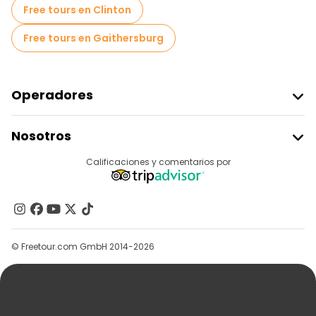
Free tours en Clinton
Free tours en Gaithersburg
Operadores
Unirse A Freetour
Nosotros
Acceder Como Proveedor
Destinos
Calificaciones y comentarios por
Programa De Afiliados
Acerca De Nosotros
Contacto
Grupos
© Freetour.com GmbH 2014-2026
Ayuda
Blog
Prensa