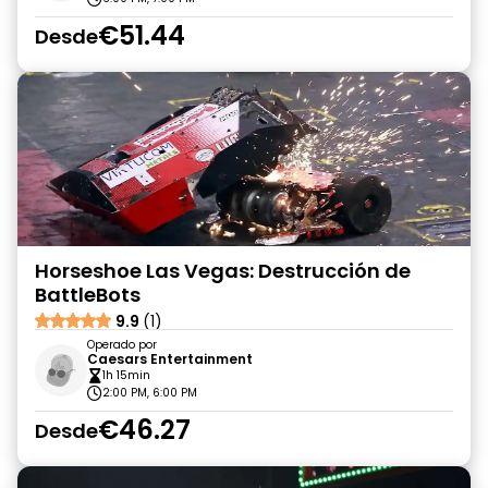
€51.44
Desde
Horseshoe Las Vegas: Destrucción de
BattleBots
9.9
(1)
Operado por
Caesars Entertainment
1h 15min
2:00 PM, 6:00 PM
€46.27
Desde