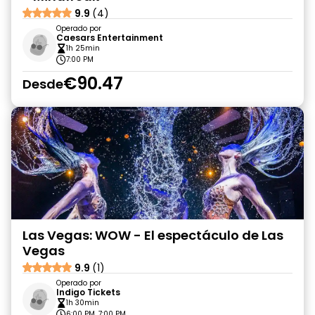
9.9
(4)
Operado por
Caesars Entertainment
1h 25min
7:00 PM
€90.47
Desde
Las Vegas: WOW - El espectáculo de Las
Vegas
9.9
(1)
Operado por
Indigo Tickets
1h 30min
6:00 PM, 7:00 PM