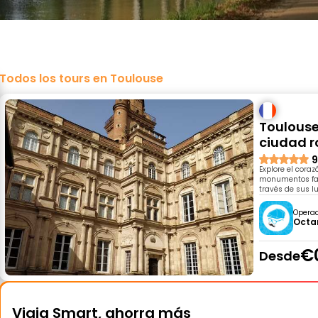
Todos los tours en Toulouse
Toulouse:
ciudad r
9
Explore el coraz
monumentos famo
través de sus l
Opera
Octa
€
Desde
Viaja Smart, ahorra más