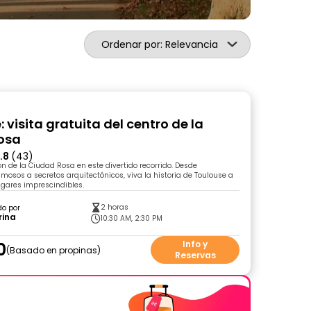
Ordenar por: Relevancia
 visita gratuita del centro de la
osa
.8
(43)
ón de la Ciudad Rosa en este divertido recorrido. Desde
sos a secretos arquitectónicos, viva la historia de Toulouse a
ugares imprescindibles.
2 horas
do por
rina
10:30 AM, 2:30 PM
0
Info y
Basado en propinas
Reservas