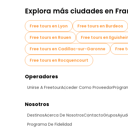
Explora más ciudades en Fra
Free tours en Lyon
Free tours en Burdeos
Free tours en Rouen
Free tours en Eguishe
Free tours en Cadillac-sur-Garonne
Free 
Free tours en Rocquencourt
Operadores
Unirse A Freetour
Acceder Como Proveedor
Program
Nosotros
Destinos
Acerca De Nosotros
Contacto
Grupos
Ayud
Programa De Fidelidad