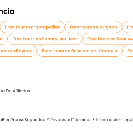
ncia
Free tours en Montpellier
Free tours en Avignon
Fr
im
Free tours en Sanary-sur-Mer
Free tours en Beauvo
tours en Bayeux
Free tours en Buisson-de-Cadouin
Fr
a De Afiliados
a
Blog
Prensa
Seguridad Y Privacidad
Términos E Información Lega