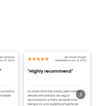
 de somavia
por Sarah Nurgat
Jul 07, 2026
Reseñado el Jun 14, 2026
"
"Highly recommend"
"R
 muchísimo
La visita duró tres horas, pero habría
Una
endable
estado encantado de seguir
escuchando a Harry durante más
tiempo. Es una auténtica fuente de