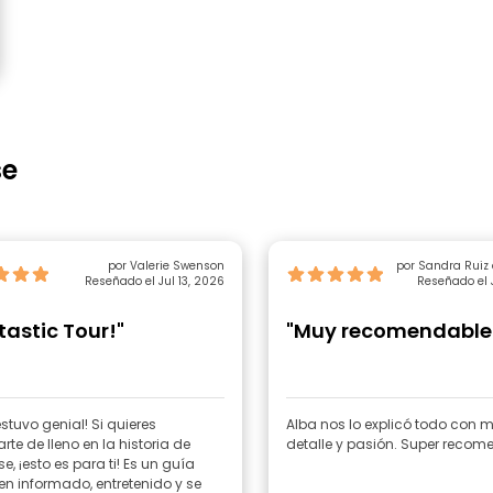
se
por Valerie Swenson
por Sandra Ruiz
Reseñado el Jul 13, 2026
Reseñado el 
tastic Tour!"
"Muy recomendable
estuvo genial! Si quieres
Alba nos lo explicó todo con
rte de lleno en la historia de
detalle y pasión. Super recom
¡esto es para ti! Es un guía
n informado, entretenido y se