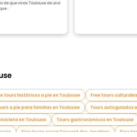
a de que vivas Toulouse de una
ue...
use
e tours históricos a pie en Toulouse
Free tours culturale
ours a pie para familias en Toulouse
Tours autoguiados 
bicicleta en Toulouse
Tours gastronómicos en Toulouse
louse
Free tours cerca Couvent des Jacobins
Free to