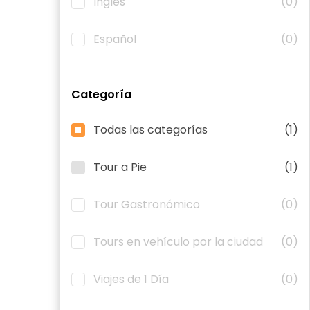
Inglés
(0)
Español
(0)
Categoría
Todas las categorías
(1)
Tour a Pie
(1)
Tour Gastronómico
(0)
Tours en vehículo por la ciudad
(0)
Viajes de 1 Día
(0)