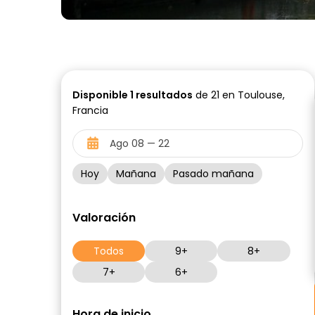
Disponible
1
resultados
de 21 en Toulouse,
Francia
Hoy
Mañana
Pasado mañana
Valoración
Todos
9+
8+
7+
6+
Hora de inicio