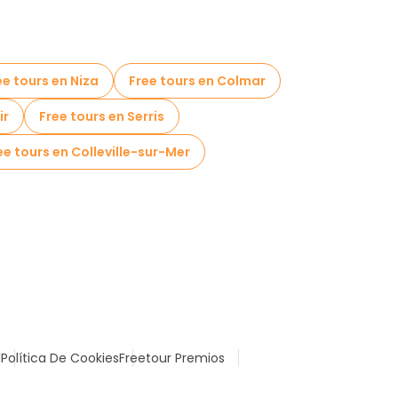
ee tours en Niza
Free tours en Colmar
ir
Free tours en Serris
ee tours en Colleville-sur-Mer
l
Política De Cookies
Freetour Premios