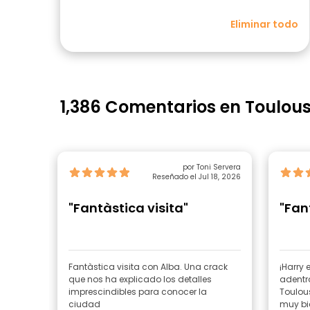
Eliminar todo
1,386 Comentarios en Toulou
por Toni Servera
Reseñado el Jul 18, 2026
"Fantàstica visita"
"Fan
Fantàstica visita con Alba. Una crack
¡Harry 
que nos ha explicado los detalles
adentra
imprescindibles para conocer la
Toulouse, 
ciudad
muy bie