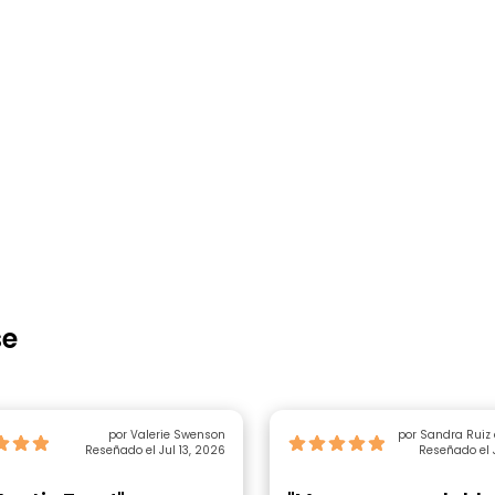
se
por Valerie Swenson
por Sandra Ruiz
Reseñado el Jul 13, 2026
Reseñado el 