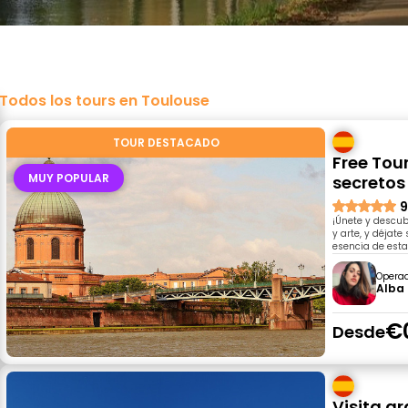
Todos los tours en Toulouse
TOUR DESTACADO
Free Tour
MUY POPULAR
secretos
9
¡Únete y descub
y arte, y déjate
esencia de est
Opera
Alba
€
Desde
Visita g