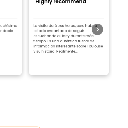
"
"Highly recommend"
"R
 muchísimo
La visita duró tres horas, pero habría
Una
endable
estado encantado de seguir
escuchando a Harry durante más
tiempo. Es una auténtica fuente de
información interesante sobre Toulouse
y su historia. Realmente...