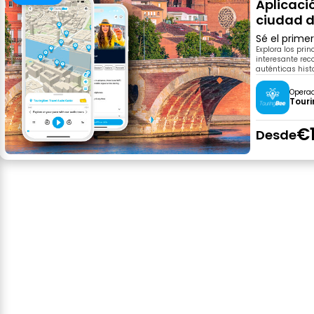
Aplicaci
ciudad d
Sé el prime
Explora los prin
interesante rec
auténticas hist
Opera
Tour
€
Desde