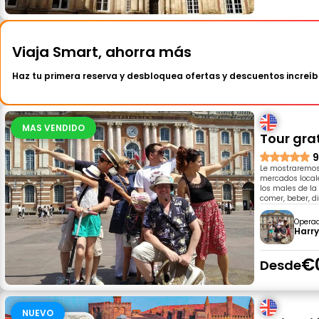
Viaja Smart, ahorra más
Haz tu primera reserva y desbloquea ofertas y descuentos increíb
MAS VENDIDO
Tour gra
9
Le mostraremos 
mercados locale
los males de la
comer, beber, di
Opera
Harr
€
Desde
NUEVO