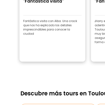
"Fantàstica visita"
"Fan
Fantàstica visita con Alba. Una crack
¡Harry 
que nos ha explicado los detalles
adentra
imprescindibles para conocer la
Toulouse, 
ciudad
muy bie
asegur
forma q
Descubre más tours en Toulo