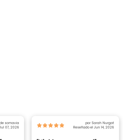
 de somavia
por Sarah Nurgat
Jul 07, 2026
Reseñado el Jun 14, 2026