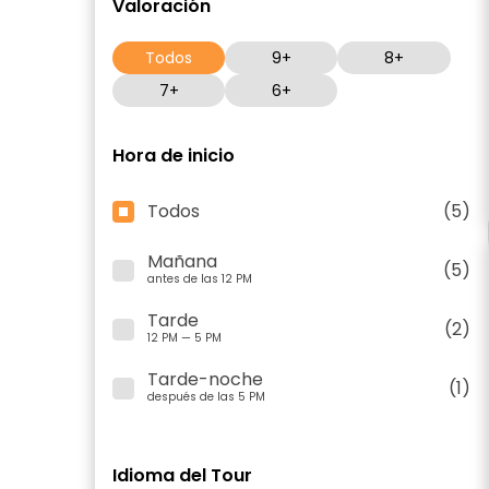
Valoración
Todos
9+
8+
7+
6+
Hora de inicio
Todos
(5)
Mañana
(5)
antes de las 12 PM
Tarde
(2)
12 PM — 5 PM
Tarde-noche
(1)
después de las 5 PM
Idioma del Tour