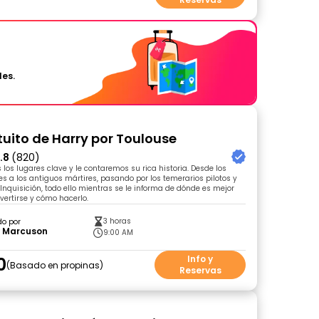
les.
tuito de Harry por Toulouse
.8
(820)
los lugares clave y le contaremos su rica historia. Desde los
s a los antiguos mártires, pasando por los temerarios pilotos y
 Inquisición, todo ello mientras se le informa de dónde es mejor
vertirse y cómo hacerlo.
3 horas
do por
y Marcuson
9:00 AM
0
Info y
Basado en propinas
Reservas