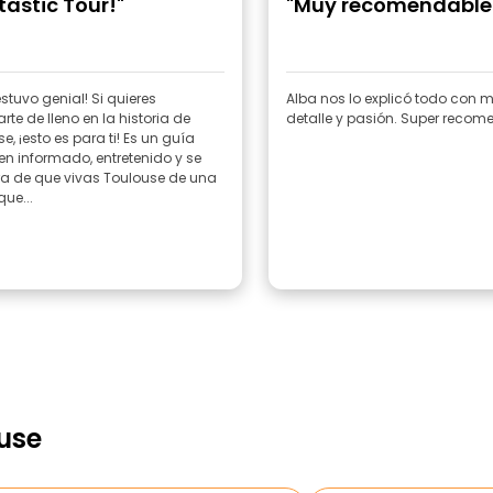
tastic Tour!"
"Muy recomendable
estuvo genial! Si quieres
Alba nos lo explicó todo con
rte de lleno en la historia de
detalle y pasión. Super recom
¡esto es para ti! Es un guía
n informado, entretenido y se
a de que vivas Toulouse de una
ue...
use