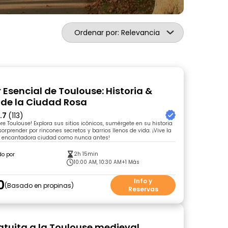
Ordenar por: Relevancia
 Esencial de Toulouse: Historia &
 de la Ciudad Rosa
.7
(113)
re Toulouse! Explora sus sitios icónicos, sumérgete en su historia
 sorprender por rincones secretos y barrios llenos de vida. ¡Vive la
a encantadora ciudad como nunca antes!
2h 15min
do por
10:00 AM, 10:30 AM
+1 Más
0
Info y
Basado en propinas
Reservas
ratuita a la Toulouse medieval