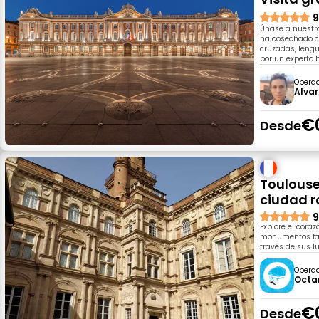
9
Únase a nuestro
ha cosechado cr
cruzadas, leng
por un experto h
Opera
Alva
€
Desde
Toulouse:
ciudad r
9
Explore el coraz
monumentos famo
través de sus l
Opera
Octa
€
Desde