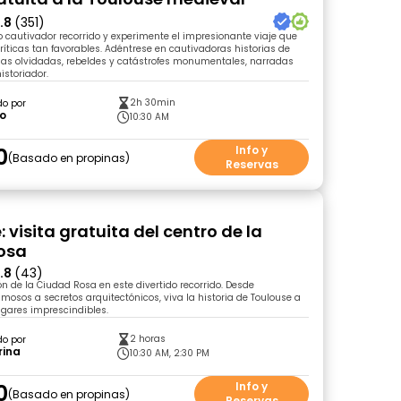
.8
(351)
 cautivador recorrido y experimente el impresionante viaje que
íticas tan favorables. Adéntrese en cautivadoras historias de
uas olvidadas, rebeldes y catástrofes monumentales, narradas
istoriador.
2h 30min
do por
ro
10:30 AM
0
Info y
Basado en propinas
Reservas
 visita gratuita del centro de la
osa
.8
(43)
ón de la Ciudad Rosa en este divertido recorrido. Desde
sos a secretos arquitectónicos, viva la historia de Toulouse a
ugares imprescindibles.
2 horas
do por
rina
10:30 AM, 2:30 PM
0
Info y
Basado en propinas
Reservas