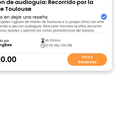
ón de audioguía: Recorrido por la
e Toulouse
ro en dejar una reseña
cipales lugares de interés de Toulouse a tu propio ritmo con este
orrido a pie con audioguía. Descubre rincones ocultos, escucha
orias locales y admira las vistas panorámicas del Garona.
4h 30min
do por
ingBee
10:00 AM, 1:00 PM
10.00
Info y
Reservas