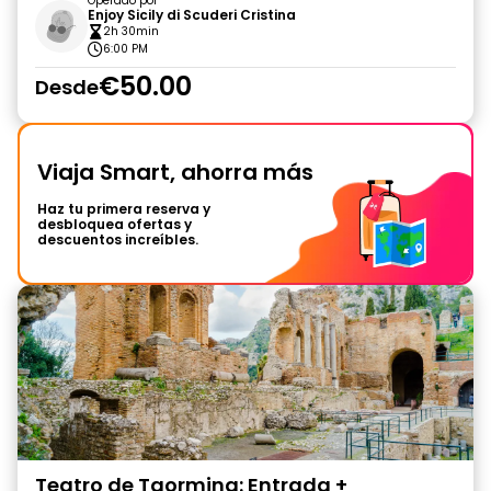
Operado por
Enjoy Sicily di Scuderi Cristina
2h 30min
6:00 PM
€50.00
Desde
Viaja Smart, ahorra más
Haz tu primera reserva y
desbloquea ofertas y
descuentos increíbles.
Teatro de Taormina: Entrada +