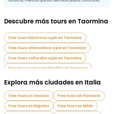
históricos, mientras que sus hermosas playas, como Isola
Bella, ofrecen el lugar perfecto para relajarse. Con su mezcla
de patrimonio cultural, paisajes pintorescos y encanto
mediterráneo, Taormina es un destino de visita obligada en la
isla de Sicilia.
Descubre más tours en Taormina
Free tours históricos a pie en Taormina
Free tours alternativos a pie en Taormina
Free tours culturales a pie en Taormina
Free tours a pie para familias en Taormina
Tours autoguiados en Taormina
Explora más ciudades en Italia
Cruceros en Taormina
Free tours en Venecia
Free tours en Florencia
Free tours de un día en Taormina
Free tours en Nápoles
Free tours en Milan
Free tours nocturnos a pie en Taormina