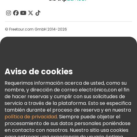
Acerca De Nosotros
Contacto
Grupos
© Freetour.com GmbH 2014-2026
Ayuda
Blog
Prensa
Seguridad Y Privacidad
Aviso de cookies
Términos E Información Legal
Política De Cookies
Requerimos información acerca de usted, como su
nombre, y dirección de correo electrónico,con el fin
Freetour Premios
de hacer reservas y cumplir con sus solicitudes de
Programa De Fidelidad
servicio a través de la plataforma. Esto se especifica
también durante el proceso de reserva y en nuestra
política de privacidad
. Siempre puede objetar el
procesamiento de sus datos personales poniéndose
en contacto con nosotros. Nuestro sitio usa cookies
para entregar una experiencia de usuario óptima.