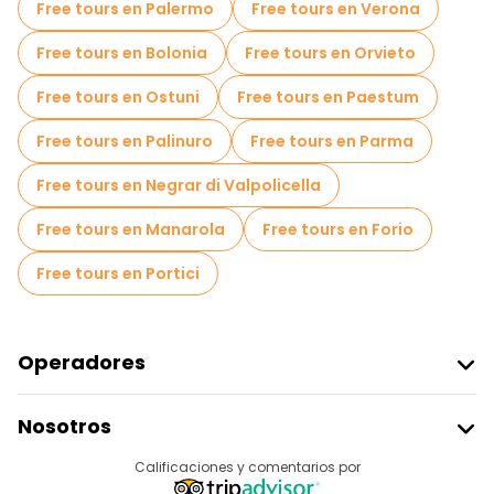
Free tours en Palermo
Free tours en Verona
Tours gastronómicos en Taormina
Free tours en Bolonia
Free tours en Orvieto
Free tours cerca Porta Messina
Free tours en Ostuni
Free tours en Paestum
Free tours cerca Bar Vitelli
Free tours en Palinuro
Free tours en Parma
Free tours en Negrar di Valpolicella
Free tours en Manarola
Free tours en Forio
Free tours en Portici
Operadores
Unirse A Freetour
Nosotros
Acceder Como Proveedor
Destinos
Calificaciones y comentarios por
Programa De Afiliados