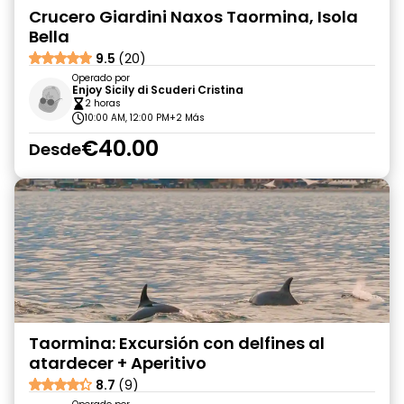
Crucero Giardini Naxos Taormina, Isola
Bella
9.5
(20)
Operado por
Enjoy Sicily di Scuderi Cristina
2 horas
10:00 AM, 12:00 PM
+2 Más
€40.00
Desde
Taormina: Excursión con delfines al
atardecer + Aperitivo
8.7
(9)