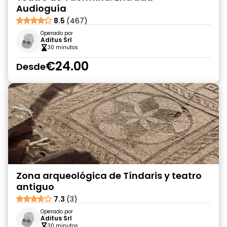
Audioguía
8.5
(467)
Operado por
Aditus Srl
30 minutos
€24.00
Desde
Zona arqueológica de Tíndaris y teatro
antiguo
7.3
(3)
Operado por
Aditus Srl
30 minutos