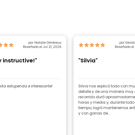
por Natalie Généreux
Reseñado el Jul 21, 2026
Reseñado el 
 instructive!"
"Silvia"
sita estupenda e interesante!
Silvia nos explicó todo con m
detalle y de una manera muy c
recorrido duró aproximadame
horas y media y, durante todo
tiempo, logró mantenernos ent
y con ganas de...