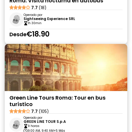
Roma: Visita nocturna en autobús
7.7
(18)
Operado por
Sightseeing Experience SRL
1h 30min
€18.90
Desde
Green Line Tours Roma: Tour en bus
turístico
7.7
(105)
Operado por
GREEN LINE TOUR S.p.A
9 horas
9:00 AM, 9:40 AM
+5 Más