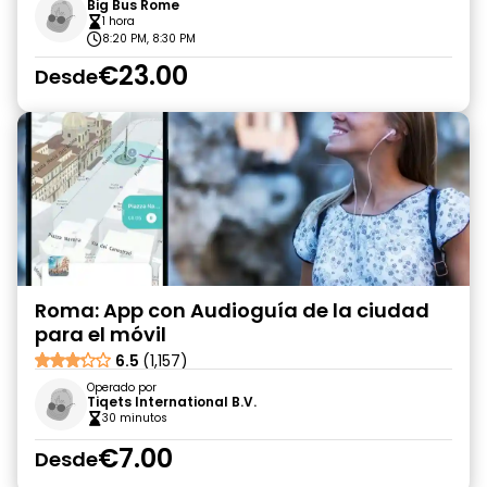
Big Bus Rome
1 hora
8:20 PM, 8:30 PM
€23.00
Desde
Roma: App con Audioguía de la ciudad
para el móvil
6.5
(1,157)
Operado por
Tiqets International B.V.
30 minutos
€7.00
Desde