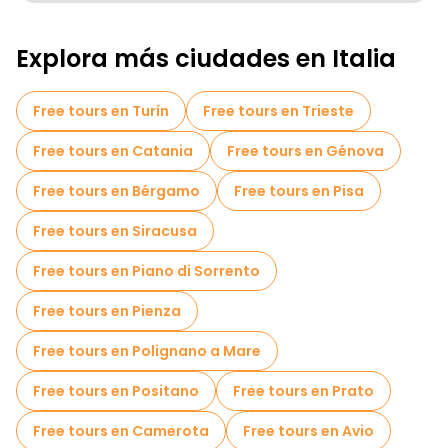
Free tours a pie para familias en Roma
Explora más ciudades en Italia
Actividades deportivas en Roma
Tours autoguiados en Roma
Free tours en Turín
Free tours en Trieste
Free Tours sobre la Guerra en Roma
Free tours en Catania
Free tours en Génova
Free tours de juderías en Roma
Free tours en Bérgamo
Free tours en Pisa
Cruceros en Roma
Free tours en Siracusa
Free Tour Leyendas y Misterios de Roma
Free tours en Piano di Sorrento
Free tour por el casco antiguo en Roma
Free tours en Pienza
Tours para grupos pequeños en Roma
Free tours en Polignano a Mare
Tours mercados en Roma
Free tours en Positano
Free tours en Prato
Tours de degustación locales en Roma
Free tours en Camerota
Free tours en Avio