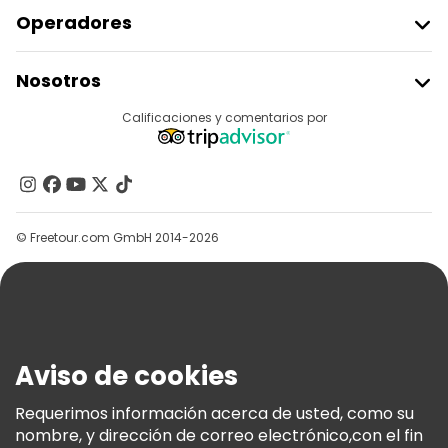
Operadores
Unirse A Freetour
Nosotros
Acceder Como Proveedor
Destinos
Calificaciones y comentarios por
Programa De Afiliados
Acerca De Nosotros
Contacto
Grupos
© Freetour.com GmbH 2014-2026
Ayuda
Blog
Prensa
Seguridad Y Privacidad
Aviso de cookies
Términos E Información Legal
Política De Cookies
Requerimos información acerca de usted, como su
nombre, y dirección de correo electrónico,con el fin
Freetour Premios