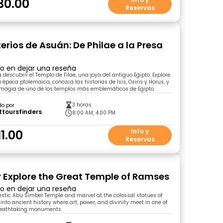
30.00
Reservas
erios de Asuán: De Philae a la Presa
ro en dejar una reseña
escubrir el Templo de Filae, una joya del antiguo Egipto. Explore
a época ptolemaica, conozca las historias de Isis, Osiris y Horus, y
 magia de uno de los templos más emblemáticos de Egipto.
3 horas
do por
ttoursfinders
8:00 AM, 4:00 PM
1.00
Info y
Reservas
r Explore the Great Temple of Ramses
ro en dejar una reseña
estic Abu Simbel Temple and marvel at the colossal statues of
into ancient history where art, power, and divinity meet in one of
reathtaking monuments.