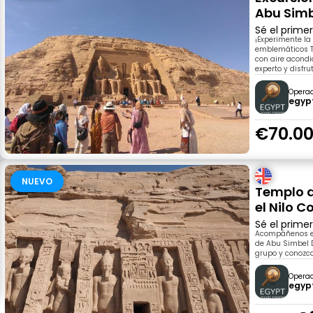
Abu Sim
Sé el prime
¡Experimente la
emblemáticos T
con aire acondi
experto y disfru
Opera
egyp
€70.0
NUEVO
Templo d
el Nilo C
Sé el prime
Acompáñenos en
de Abu Simbel 
grupo y conozc
Opera
egyp