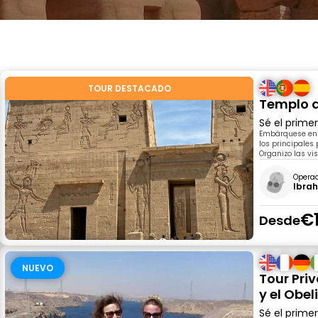
TOUR DESTACADO
Templo d
Sé el prime
Embárquese en 
los principales
Organizo las vi
Opera
Ibra
€
Desde
NUEVO
Tour Priv
y el Obel
Sé el prime