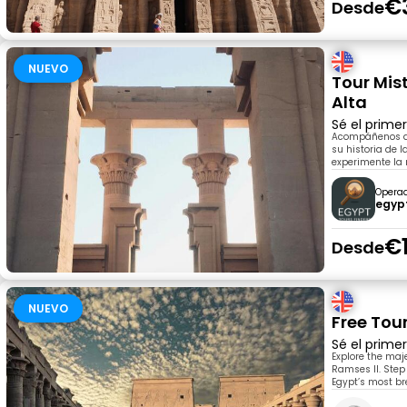
€
Desde
NUEVO
Tour Mist
Alta
Sé el prime
Acompáñenos a d
su historia de l
experimente la
Opera
egyp
€1
Desde
NUEVO
Free Tou
Sé el prime
Explore the maj
Ramses II. Step 
Egypt’s most b