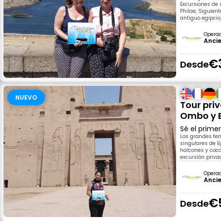
Excursiones de u
Philae, Siguien
antiguo egipcio
Opera
Ancie
€
Desde
NUEVO
Tour pri
Ombo y 
Sé el prime
Los grandes te
singulares de 
halcones y coco
excursión priva
Opera
Ancie
€
Desde