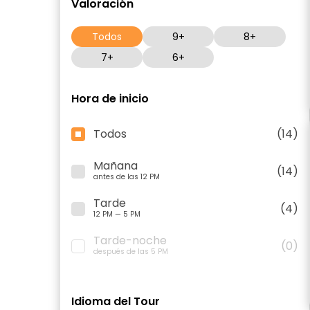
Valoración
Todos
9+
8+
7+
6+
Hora de inicio
Todos
(14)
Mañana
(14)
antes de las 12 PM
Tarde
(4)
12 PM — 5 PM
Tarde-noche
(0)
después de las 5 PM
Idioma del Tour