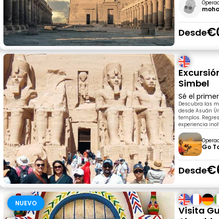
Opera
moh
€
Desde
Excursió
Simbel
Sé el prime
Descubra las m
desde Asuán Ún
templos. Regres
experiencia ino
Opera
Go T
€
Desde
NUEVO
Visita G