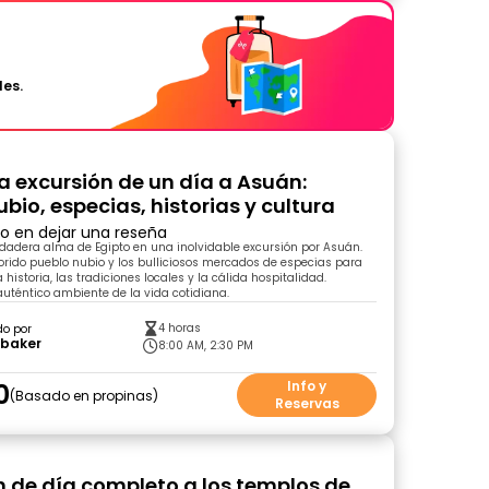
les.
a excursión de un día a Asuán:
bio, especias, historias y cultura
ro en dejar una reseña
dadera alma de Egipto en una inolvidable excursión por Asuán.
lorido pueblo nubio y los bulliciosos mercados de especias para
a historia, las tradiciones locales y la cálida hospitalidad.
auténtico ambiente de la vida cotidiana.
4 horas
do por
baker
8:00 AM, 2:30 PM
0
Info y
Basado en propinas
Reservas
n de día completo a los templos de