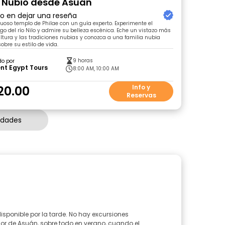
 Nubio desde Asuán
ro en dejar una reseña
tuoso templo de Philae con un guía experto. Experimente el
rgo del río Nilo y admire su belleza escénica. Eche un vistazo más
ultura y las tradiciones nubias y conozca a una familia nubia
obre su estilo de vida.
9 horas
do por
nt Egypt Tours
8:00 AM, 10:00 AM
20.00
Info y
Reservas
idades
ponible por la tarde. No hay excursiones
lor de Asuán, sobre todo en verano, cuando el