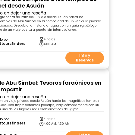
bel desde Asuán
ro en dejar una reseña
 grandeza de Ramsés II! Viaje desde Asuán hasta los
emplos de Abu Simbel en la comodidad de un vehículo privado
cionado. Descubra la historia antigua con un guía egiptólogo
te de un viaje puerta a puerta sin interrupciones.
4 horas
do por
ttoursfinders
4:00 AM
0
Info y
Reservas
e Abu Simbel: Tesoros faraónicos en
ompartir
ro en dejar una reseña
 un viaje privado desde Asuán hasta los magníficos templos
Descubra impresionantes paisajes, viaje cómodamente con su
a uno de los lugares más emblemáticos de Egipto.
4 horas
do por
ttoursfinders
4:00 AM, 4:30 AM
Info y