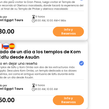
n día para visitar la Gran Presa, luego visitar el Templo de
te recorrido al Obelisco inacabado, donde tocará la experiencia del
, al final de su Templo de Philae y obelisco inacabado
9 horas
do por
nt Egypt Tours
8:00 AM, 10:00 AM
+1 Más
30.00
Info y
Reservas
vado de un día a los templos de Kom
Edfu desde Asuán
ro en dejar una reseña
mplos de Edfu y Kom Ombo son dos de las estructuras más
Egipto. Descubra Kom Ombo, un templo dedicado a los dioses
drilos, así como el antiguo santuario de Edfu durante esta
da de un día desde Asuán.
9 horas
do por
nt Egypt Tours
8:00 AM, 10:00 AM
50.00
Info y
Reservas