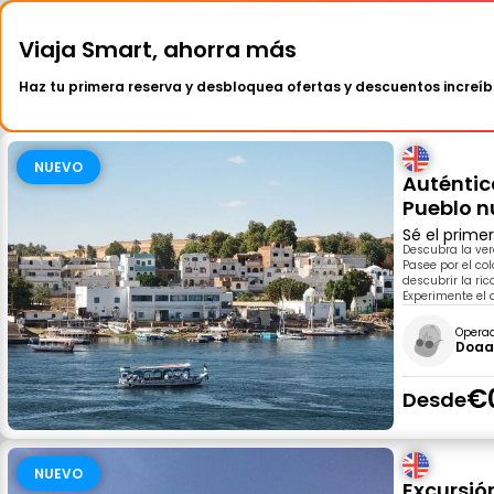
Viaja Smart, ahorra más
Haz tu primera reserva y desbloquea ofertas y descuentos increíb
NUEVO
Auténtic
Pueblo nu
Sé el prime
Descubra la ver
Pasee por el co
descubrir la ric
Experimente el 
Opera
Doaa
€
Desde
NUEVO
Excursió