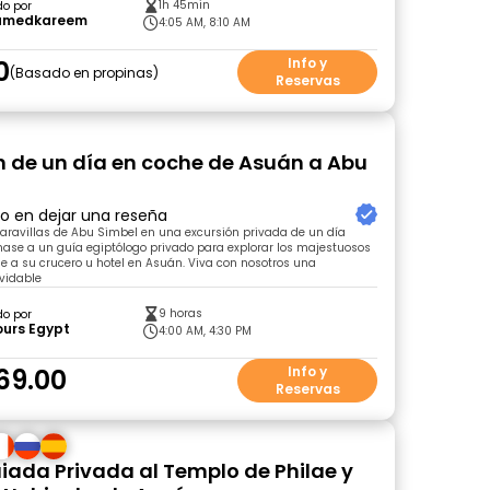
1h 45min
do por
amedkareem
4:05 AM, 8:10 AM
0
Info y
Basado en propinas
Reservas
n de un día en coche de Asuán a Abu
ro en dejar una reseña
aravillas de Abu Simbel en una excursión privada de un día
ase a un guía egiptólogo privado para explorar los majestuosos
e a su crucero u hotel en Asuán. Viva con nosotros una
lvidable
9 horas
do por
ours Egypt
4:00 AM, 4:30 PM
69.00
Info y
Reservas
uiada Privada al Templo de Philae y