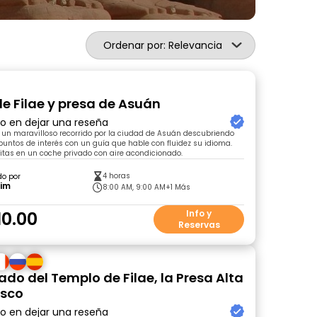
Ordenar por: Relevancia
e Filae y presa de Asuán
ro en dejar una reseña
un maravilloso recorrido por la ciudad de Asuán descubriendo
 puntos de interés con un guía que hable con fluidez su idioma.
sitas en un coche privado con aire acondicionado.
4 horas
do por
him
8:00 AM, 9:00 AM
+1 Más
10.00
Info y
Reservas
ado del Templo de Filae, la Presa Alta
isco
ro en dejar una reseña