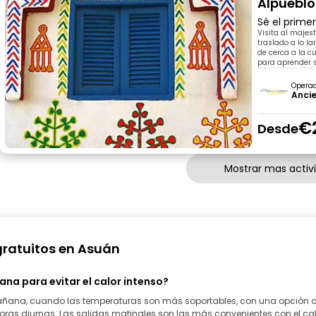
Alpueblo
Sé el prime
Visita al majes
traslado a lo la
de cerca a la c
para aprender s
Opera
Ancie
€
Desde
Mostrar mas activ
gratuitos en Asuán
ana para evitar el calor intenso?
ñana, cuando las temperaturas son más soportables, con una opción dis
 horas diurnas. Las salidas matinales son las más convenientes con el ca