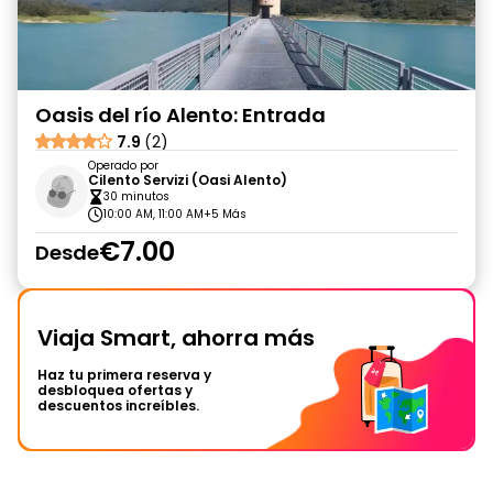
Oasis del río Alento: Entrada
7.9
(2)
Operado por
Cilento Servizi (Oasi Alento)
30 minutos
10:00 AM, 11:00 AM
+5 Más
€7.00
Desde
Viaja Smart, ahorra más
Haz tu primera reserva y
desbloquea ofertas y
descuentos increíbles.