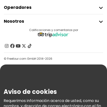
Operadores
Unirse A Freetour
Nosotros
Acceder Como Proveedor
Destinos
Calificaciones y comentarios por
Programa De Afiliados
Acerca De Nosotros
Contacto
Grupos
© Freetour.com GmbH 2014-2026
Ayuda
Blog
Prensa
Seguridad Y Privacidad
Aviso de cookies
Términos E Información Legal
Política De Cookies
Requerimos información acerca de usted, como su
nombre, y dirección de correo electrónico,con el fin
Freetour Premios