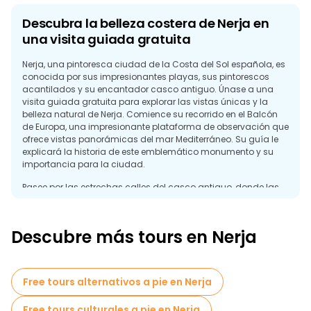
Descubra la belleza costera de Nerja en
una visita guiada gratuita
Nerja, una pintoresca ciudad de la Costa del Sol española, es
conocida por sus impresionantes playas, sus pintorescos
acantilados y su encantador casco antiguo. Únase a una
visita guiada gratuita para explorar las vistas únicas y la
belleza natural de Nerja. Comience su recorrido en el Balcón
de Europa, una impresionante plataforma de observación que
ofrece vistas panorámicas del mar Mediterráneo. Su guía le
explicará la historia de este emblemático monumento y su
importancia para la ciudad.
Pasee por las estrechas calles del casco antiguo, donde las
casas tradicionales andaluzas y las animadas plazas crean
un ambiente encantador. Visite la Iglesia del Salvador, un
impresionante ejemplo de arquitectura barroca, y conozca su
Descubre más tours en Nerja
importancia histórica y cultural.
Descubra las Cuevas de Nerja, una asombrosa maravilla
natural con impresionantes estalactitas y estalagmitas. Su
Free tours alternativos a pie en Nerja
guía le explicará la historia de las cuevas y su papel en el
desarrollo de la ciudad.
Free tours culturales a pie en Nerja