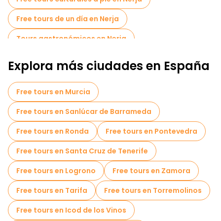
Tanto si le cautiva la belleza de la costa de Nerja como sus
lugares históricos o sus maravillas naturales, una visita
Free tours de un día en Nerja
guiada gratuita enriquecerá su experiencia de esta
encantadora ciudad.
Tours gastronómicos en Nerja
Explora más ciudades en España
Free tours en Murcia
Free tours en Sanlúcar de Barrameda
Free tours en Ronda
Free tours en Pontevedra
Free tours en Santa Cruz de Tenerife
Free tours en Logrono
Free tours en Zamora
Free tours en Tarifa
Free tours en Torremolinos
Free tours en Icod de los Vinos