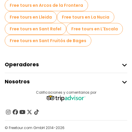
Free tours en Arcos de la Frontera
Free tours en Lleida
Free tours en La Nucia
Free tours en Sant Rafel
Free tours en L'Escala
Free tours en Sant Fruitós de Bages
Operadores
Unirse A Freetour
Nosotros
Acceder Como Proveedor
Destinos
Calificaciones y comentarios por
Programa De Afiliados
Acerca De Nosotros
Contacto
Grupos
© Freetour.com GmbH 2014-2026
Ayuda