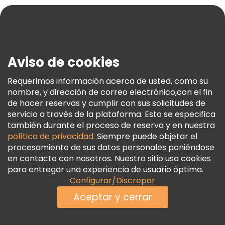
Blog
Prensa
Seguridad Y Privacidad
Aviso de cookies
Términos E Información Legal
Política De Cookies
Requerimos información acerca de usted, como su
nombre, y dirección de correo electrónico,con el fin
Freetour Premios
de hacer reservas y cumplir con sus solicitudes de
Programa De Fidelidad
servicio a través de la plataforma. Esto se especifica
también durante el proceso de reserva y en nuestra
política de privacidad
. Siempre puede objetar el
procesamiento de sus datos personales poniéndose
en contacto con nosotros. Nuestro sitio usa cookies
para entregar una experiencia de usuario óptima.
Configurar/Discrepar
Aceptar y cerrar