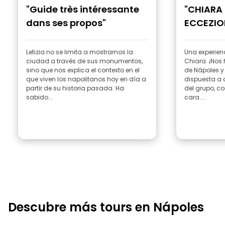
"Guide très intéressante
"CHIARA
dans ses propos"
ECCEZIO
Letizia no se limita a mostrarnos la
Una experien
ciudad a través de sus monumentos,
Chiara. ¡Nos ha hecho enamorarnos
sino que nos explica el contexto en el
de Nápoles y de s
que viven los napolitanos hoy en día a
dispuesta a 
partir de su historia pasada. Ha
del grupo, co
sabido...
cara....
Descubre más tours en Nápoles