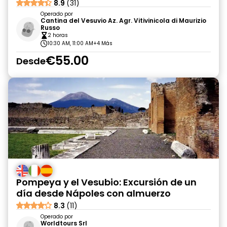
8.9
(31)
Operado por
Cantina del Vesuvio Az. Agr. Vitivinicola di Maurizio
Russo
2 horas
10:30 AM, 11:00 AM
+4 Más
€55.00
Desde
Pompeya y el Vesubio: Excursión de un
día desde Nápoles con almuerzo
8.3
(11)
Operado por
Worldtours Srl