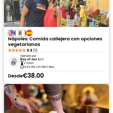
Nápoles: Comida callejera con opciones
vegetarianas
9.9
(1)
Operado por
Bay of sun s.r.l
2 horas
12:00 PM, 1:00 PM
+1 Más
€38.00
Desde