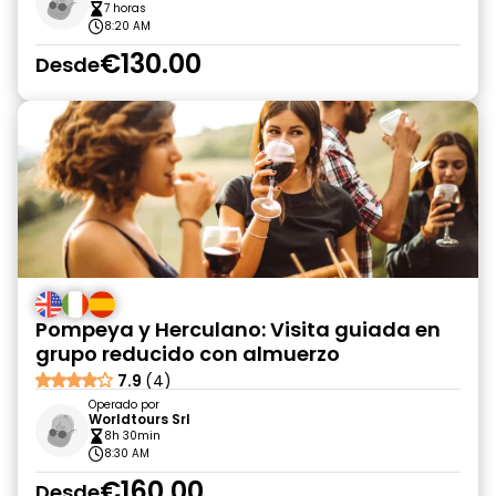
7 horas
8:20 AM
€130.00
Desde
Pompeya y Herculano: Visita guiada en
grupo reducido con almuerzo
7.9
(4)
Operado por
Worldtours Srl
8h 30min
8:30 AM
€160.00
Desde