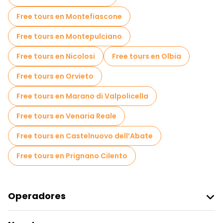
Free tour por el casco antiguo en Nápoles
Free tours en Montefiascone
Tours para grupos pequeños en Nápoles
Free tours en Montepulciano
Tours mercados en Nápoles
Free tours en Nicolosi
Free tours en Olbia
Tours de degustación locales en Nápoles
Free tours en Orvieto
Free tours de un día en Nápoles
Free tours en Marano di Valpolicella
Free tours nocturnos a pie en Nápoles
Free tours en Venaria Reale
Tours en bicicleta en Nápoles
Free tours en Castelnuovo dell’Abate
Tours gastronómicos en Nápoles
Free tours en Prignano Cilento
Free tours cerca Archaeological Park of Pompeii
Free tours cerca Piazza del Plebiscito
Operadores
Free tours cerca Underground Naples
Unirse A Freetour