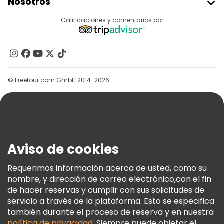
Nosotros
Acceder Como Proveedor
Destinos
Calificaciones y comentarios por
Programa De Afiliados
Acerca De Nosotros
Contacto
Grupos
© Freetour.com GmbH 2014-2026
Ayuda
Blog
Prensa
Seguridad Y Privacidad
Aviso de cookies
Términos E Información Legal
Política De Cookies
Requerimos información acerca de usted, como su
nombre, y dirección de correo electrónico,con el fin
Freetour Premios
de hacer reservas y cumplir con sus solicitudes de
Programa De Fidelidad
servicio a través de la plataforma. Esto se especifica
también durante el proceso de reserva y en nuestra
política de privacidad
. Siempre puede objetar el