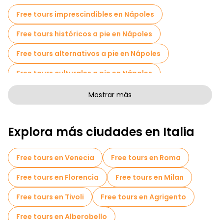
Free tours imprescindibles en Nápoles
Free tours históricos a pie en Nápoles
Free tours alternativos a pie en Nápoles
Free tours culturales a pie en Nápoles
Free tours de arte a pie en Nápoles
Mostrar más
Free tours a pie para familias en Nápoles
Explora más ciudades en Italia
Actividades deportivas en Nápoles
Tours autoguiados en Nápoles
Free tours en Venecia
Free tours en Roma
Tickets de entrada en Nápoles
Free tours en Florencia
Free tours en Milan
Entradas Skip The Line en Nápoles
Free tours en Tivoli
Free tours en Agrigento
Cruceros en Nápoles
Museos en Nápoles
Free tours en Alberobello