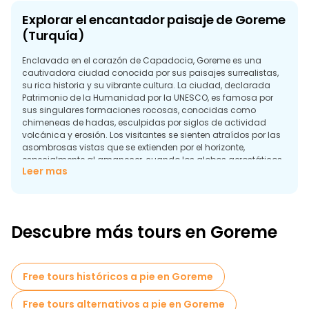
Explorar el encantador paisaje de Goreme
(Turquía)
Enclavada en el corazón de Capadocia, Goreme es una
cautivadora ciudad conocida por sus paisajes surrealistas,
su rica historia y su vibrante cultura. La ciudad, declarada
Patrimonio de la Humanidad por la UNESCO, es famosa por
sus singulares formaciones rocosas, conocidas como
chimeneas de hadas, esculpidas por siglos de actividad
volcánica y erosión. Los visitantes se sienten atraídos por las
asombrosas vistas que se extienden por el horizonte,
especialmente al amanecer, cuando los globos aerostáticos
Leer mas
llenan el cielo, creando un tapiz de colores con las antiguas
formaciones rocosas como telón de fondo.
Un punto culminante de cualquier viaje a Goreme es la
oportunidad de explorar su fascinante historia. El Museo al Aire
Descubre más tours en Goreme
Libre de Goreme, con sus impresionantes iglesias excavadas
en la roca con frescos, ofrece una visión del pasado bizantino
de la región. Para los que buscan una experiencia más
personal, varias empresas locales ofrecen excursiones
Free tours históricos a pie en Goreme
gratuitas que permiten a los viajeros sumergirse en la belleza
natural y el patrimonio cultural de la zona. Guías expertos
Free tours alternativos a pie en Goreme
comparten historias sobre la historia, la geología y la