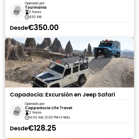
Operado por
Tourmania
3 horas
4:30 AM
€350.00
Desde
Capadocia: Excursión en Jeep Safari
Operado por
Cappadocia Life Travel
2 horas
10:00 AM, 12:00 PM
+3 Más
€128.25
Desde