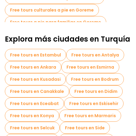
artesanía tradicional de la región, garantizando una
Free tours culturales a pie en Goreme
experiencia memorable.
Free tours a pie para familias en Goreme
Museos en Goreme
Explora más ciudades en Turquía
Tours de degustación locales en Goreme
Free tours en Estambul
Free tours en Antalya
Free tours de un día en Goreme
Free tours en Ankara
Free tours en Esmirna
Free tours nocturnos a pie en Goreme
Free tours en Kusadasi
Free tours en Bodrum
Tours en bicicleta en Goreme
Free tours en Canakkale
Free tours en Didim
Free tours cerca Devrent Valley
Free tours en Eceabat
Free tours en Eskisehir
Free tours en Konya
Free tours en Marmaris
Free tours en Selcuk
Free tours en Side