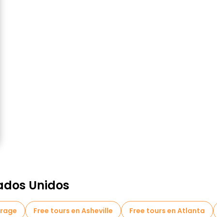
ados Unidos
orage
Free tours en Asheville
Free tours en Atlanta