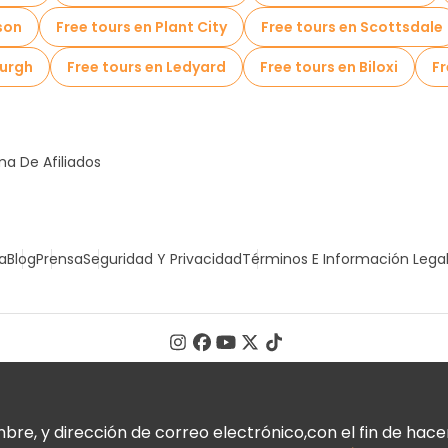
son
Free tours en Plant City
Free tours en Scottsdale
burgh
Free tours en Ledyard
Free tours en Biloxi
Fr
a De Afiliados
a
Blog
Prensa
Seguridad Y Privacidad
Términos E Información Lega
, y dirección de correo electrónico,con el fin de hacer 