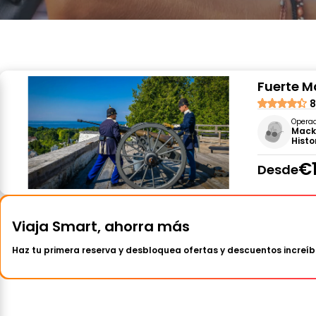
Fuerte M
8
Opera
Mack
Histo
€1
Desde
Viaja Smart, ahorra más
Haz tu primera reserva y desbloquea ofertas y descuentos increíb