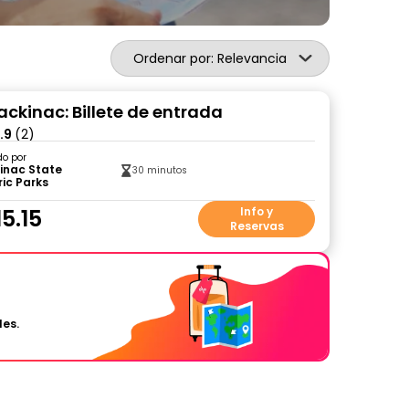
Ordenar por: Relevancia
ackinac: Billete de entrada
.9
(2)
do por
inac State
30 minutos
ric Parks
5.15
Info y
Reservas
les.