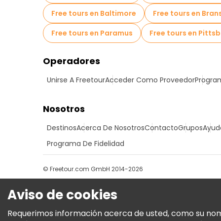
Free tours en Baltimore
Free tours en Bran
Free tours en Paramus
Free tours en Pitts
Operadores
Unirse A Freetour
Acceder Como Proveedor
Program
Nosotros
Destinos
Acerca De Nosotros
Contacto
Grupos
Ayud
Programa De Fidelidad
© Freetour.com GmbH 2014-2026
Aviso de cookies
Requerimos información acerca de usted, como su nombre