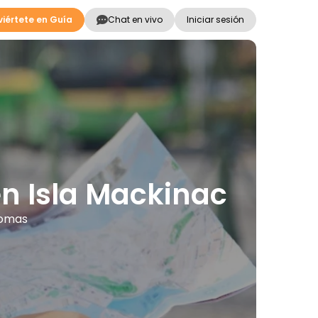
iértete en Guía
Chat en vivo
Iniciar sesión
en Isla Mackinac
diomas