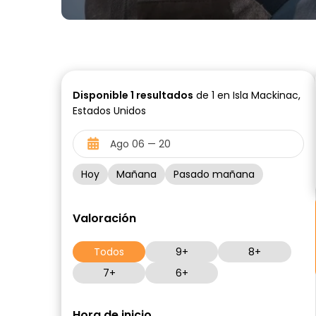
Disponible
1
resultados
de 1 en Isla Mackinac,
Estados Unidos
Hoy
Mañana
Pasado mañana
Valoración
Todos
9+
8+
7+
6+
Hora de inicio