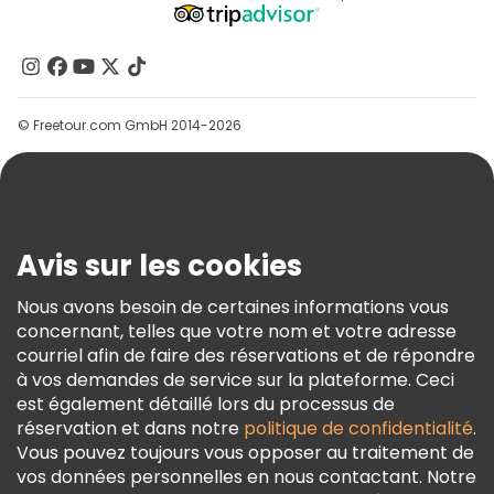
Programme D’affiliation
À Propos De Nous
Contactez-Nous
Groupes
© Freetour.com GmbH 2014-2026
Aide
Blog
Presse
Sécurité Et Confidentialité
Avis sur les cookies
Conditions Générales Et Mentions Légales
Nous avons besoin de certaines informations vous
Politique En Matière De Cookies
concernant, telles que votre nom et votre adresse
Freetour Prix
courriel afin de faire des réservations et de répondre
à vos demandes de service sur la plateforme. Ceci
Programme De Fidélité
est également détaillé lors du processus de
réservation et dans notre
politique de confidentialité
.
Vous pouvez toujours vous opposer au traitement de
vos données personnelles en nous contactant. Notre