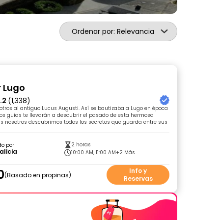
Ordenar por: Relevancia
r Lugo
.2
(1,338)
tros al antiguo Lucus Augusti. Así se bautizaba a Lugo en época
s guías te llevarán a descubrir el pasado de esta hermosa
s nosotros descubrimos todos los secretos que guarda entre sus
2 horas
do por
alicia
10:00 AM, 11:00 AM
+2 Más
0
Info y
Basado en propinas
Reservas