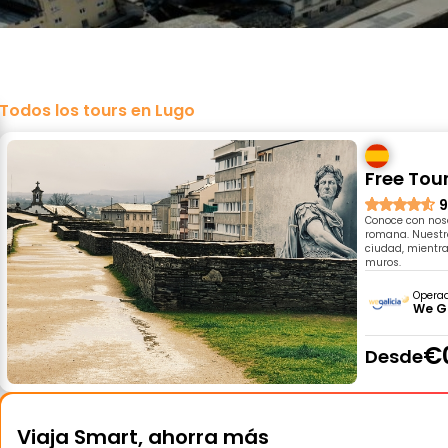
Todos los tours en Lugo
Free Tou
9
Conoce con noso
romana. Nuestro
ciudad, mientra
muros.
Opera
We G
€
Desde
Viaja Smart, ahorra más