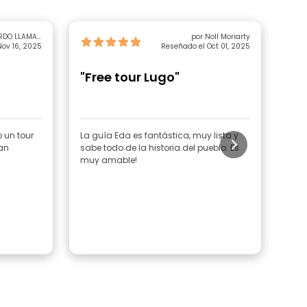
RDO LLAMAS
por Noll Moriarty
ov 16, 2025
RODRIGUEZ
Reseñado el Oct 01, 2025
"Free tour Lugo"
"R
o un tour
La guía Eda es fantástica, muy lista y
Muy 
sabe todo de la historia del pueblo. Es
muy amable!