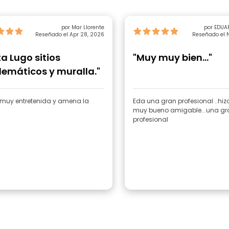
por Mar Llorente
por EDUA
Reseñado el Apr 28, 2026
Reseñado el N
ta Lugo sitios
"Muy muy bien..."
emáticos y muralla."
 muy entretenida y amena la
Eda una gran profesional ..hiz
muy bueno amigable...una gran
profesional