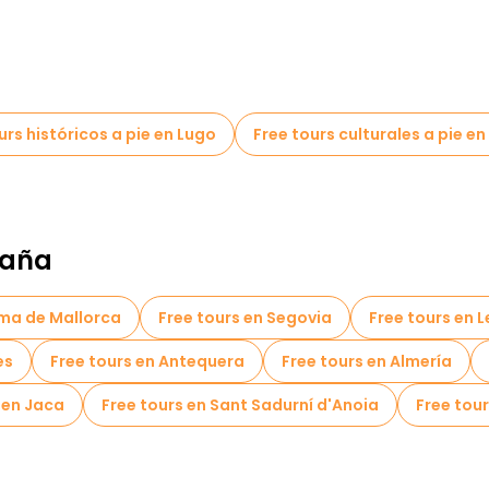
urs históricos a pie en Lugo
Free tours culturales a pie en
paña
lma de Mallorca
Free tours en Segovia
Free tours en 
es
Free tours en Antequera
Free tours en Almería
 en Jaca
Free tours en Sant Sadurní d'Anoia
Free tour