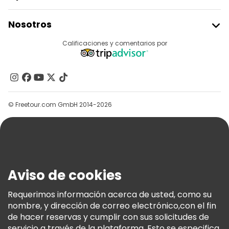
Unirse A Freetour
Nosotros
Acceder Como Proveedor
Destinos
Calificaciones y comentarios por
Programa De Afiliados
Acerca De Nosotros
Contacto
Grupos
© Freetour.com GmbH 2014-2026
Ayuda
Blog
Prensa
Seguridad Y Privacidad
Aviso de cookies
Términos E Información Legal
Política De Cookies
Requerimos información acerca de usted, como su
nombre, y dirección de correo electrónico,con el fin
Freetour Premios
de hacer reservas y cumplir con sus solicitudes de
Programa De Fidelidad
servicio a través de la plataforma. Esto se especifica