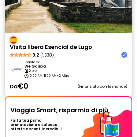
Visita libera Esencial de Lugo
9.2
(1,338)
Fornito da
We Galicia
2 ore
10:00 AM, 11:00 AM
+2 Altro
€0
Da
Finanziato con le mance
Viaggia Smart, risparmia di più
Fai la tua prima
prenotazione e sblocca
offerte e sconti incredibili.