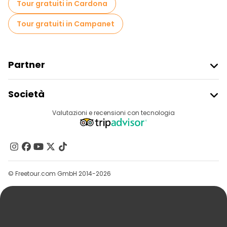
Tour gratuiti in Cardona
Tour gratuiti in Campanet
Partner
Iscriviti Al Freetour
Società
Accesso Del Fornitore
Destinazioni
Valutazioni e recensioni con tecnologia
Programma Di Affiliazione
Chi Siamo
Contattaci
Gruppi
© Freetour.com GmbH 2014-2026
Aiuto
Blog
Stampa