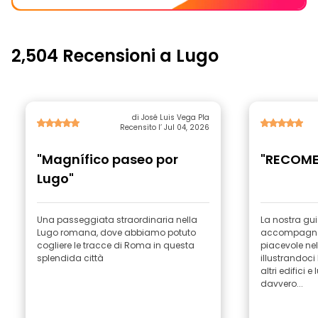
2,504 Recensioni a Lugo
di José Luis Vega Pla
Recensito l’ Jul 04, 2026
"Magnífico paseo por
"RECOME
Lugo"
Una passeggiata straordinaria nella
La nostra gu
Lugo romana, dove abbiamo potuto
accompagnat
cogliere le tracce di Roma in questa
piacevole nell
splendida città
illustrandoci 
altri edifici e
davvero...