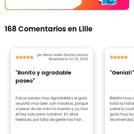
168 Comentarios en Lille
por Maria isabel Zamora alcaraz
Reseñado el Jul 20, 2026
"Bonito y agradable
"Genial!
paseo"
Fue un paseo muy agradable y el guía
Beatriz muy
se porto muy bien con nosotros, porque
toda la hist
a pesar de ser solo mi marido y yo, hizo
sobre la ciu
el tour solo para nosotros. En otros
guía muy bue
freetours, por falta de gente nos han...
recomendaci