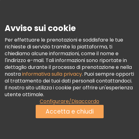
Stampa
Sicurezza E Privacy
Avviso sui cookie
Termini E Condizioni
Informativa Sui Cookie
Per effettuare le prenotazioni e soddisfare le tue
richieste di servizio tramite la piattaforma, ti
Freetour Premi
chiediamo alcune informazioni, come il nome e
Programma Di Fidelizzazione
l'indirizzo e-mail. Tali informazioni sono riportate in
dettaglio durante il processo di prenotazione e nella
nostra
informativa sulla privacy
. Puoi sempre opporti
al trattamento dei tuoi dati personali contattandoci.
Il nostro sito utilizza i cookie per offrire un'esperienza
utente ottimale.
Configurare/Disaccordo
Accetta e chiudi