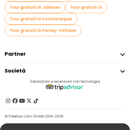
Tour gratuiti in Jablines
Tour gratuiti in
Tour gratuiti in Locmariaquer
Tour gratuiti in Ferney-Voltaire
Partner
Iscriviti Al Freetour
Società
Accesso Del Fornitore
Destinazioni
Valutazioni e recensioni con tecnologia
Programma Di Affiliazione
Chi Siamo
Contattaci
Gruppi
© Freetour.com GmbH 2014-2026
Aiuto
Blog