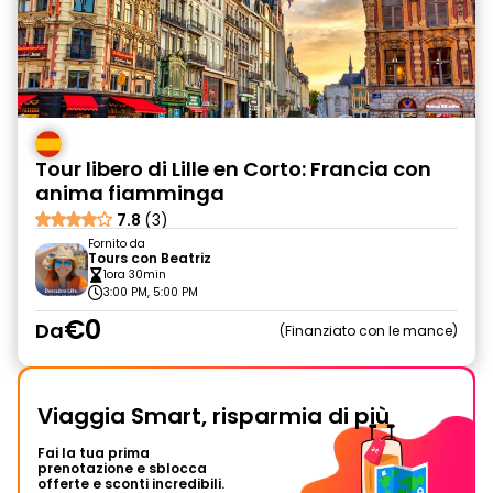
Tour libero di Lille en Corto: Francia con
anima fiamminga
7.8
(3)
Fornito da
Tours con Beatriz
1ora 30min
3:00 PM, 5:00 PM
€0
Da
Finanziato con le mance
Viaggia Smart, risparmia di più
Fai la tua prima
prenotazione e sblocca
offerte e sconti incredibili.