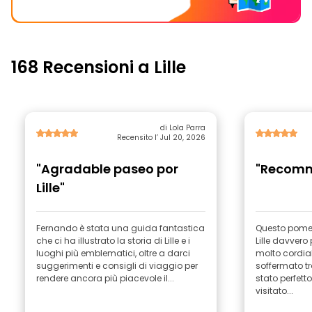
168 Recensioni a Lille
di Lola Parra
Recensito l’ Jul 20, 2026
"Agradable paseo por
"Recom
Lille"
Fernando è stata una guida fantastica
Questo pomeri
che ci ha illustrato la storia di Lille e i
Lille davvero
luoghi più emblematici, oltre a darci
molto cordial
suggerimenti e consigli di viaggio per
soffermato tro
rendere ancora più piacevole il...
stato perfet
visitato...