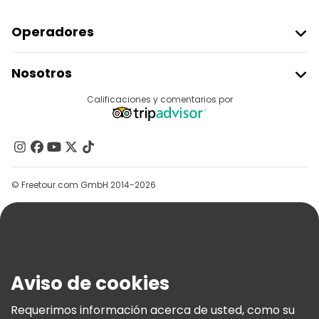
Operadores
Unirse A Freetour
Nosotros
Acceder Como Proveedor
Destinos
Calificaciones y comentarios por
Programa De Afiliados
Acerca De Nosotros
Contacto
Grupos
© Freetour.com GmbH 2014-2026
Ayuda
Blog
Prensa
Seguridad Y Privacidad
Aviso de cookies
Términos E Información Legal
Política De Cookies
Requerimos información acerca de usted, como su