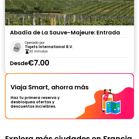
Abadía de La Sauve-Majeure: Entrada
Operado por
Tiqets International B.V.
30 minutos
€7.00
Desde
Viaja Smart, ahorra más
Haz tu primera reserva y
desbloquea ofertas y
descuentos increíbles.
Explora más ciudades en Francia